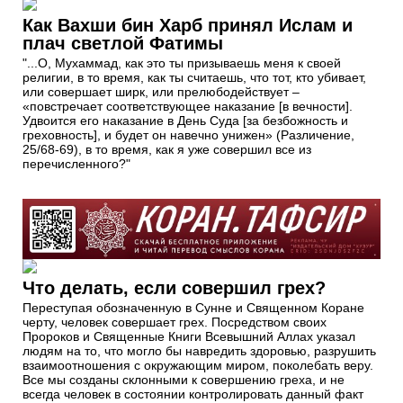
Как Вахши бин Харб принял Ислам и
плач светлой Фатимы
"...О, Мухаммад, как это ты призываешь меня к своей
религии, в то время, как ты считаешь, что тот, кто убивает,
или совершает ширк, или прелюбодействует –
«повстречает соответствующее наказание [в вечности].
Удвоится его наказание в День Суда [за безбожность и
греховность], и будет он навечно унижен» (Различение,
25/68-69), в то время, как я уже совершил все из
перечисленного?"
Что делать, если совершил грех?
Переступая обозначенную в Сунне и Священном Коране
черту, человек совершает грех. Посредством своих
Пророков и Священные Книги Всевышний Аллах указал
людям на то, что могло бы навредить здоровью, разрушить
взаимоотношения с окружающим миром, поколебать веру.
Все мы созданы склонными к совершению греха, и не
всегда человек в состоянии контролировать данный факт