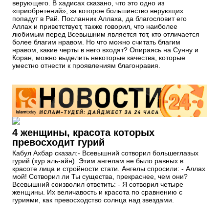
верующего. В хадисах сказано, что это одно из
«приобретений», за которое большинство верующих
попадут в Рай. Посланник Аллаха, да благословит его
Аллах и приветствует, также говорил, что наиболее
любимым перед Всевышним является тот, кто отличается
более благим нравом. Но что можно считать благим
нравом, какие черты в него входят? Опираясь на Сунну и
Коран, можно выделить некоторые качества, которые
уместно отнести к проявлениям благонравия.
4 женщины, красота которых
превосходит гурий
Кабул Ахбар сказал:- Всевышний сотворил большеглазых
гурий (хур аль-айн). Этим ангелам не было равных в
красоте лица и стройности стати. Ангелы спросили: - Аллах
мой! Сотворил ли Ты существа, прекраснее, чем они?
Всевышний соизволил ответить: - Я сотворил четыре
женщины. Их величавость и красота по сравнению с
гуриями, как превосходство солнца над звездами.