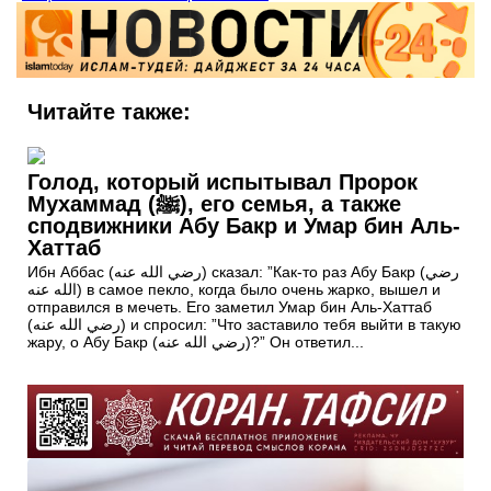
Читайте также:
Голод, который испытывал Пророк
Мухаммад (ﷺ), его семья, а также
сподвижники Абу Бакр и Умар бин Аль-
Хаттаб
Ибн Аббас (رضي الله عنه) сказал: ”Как-то раз Абу Бакр (رضي
الله عنه) в самое пекло, когда было очень жарко, вышел и
отправился в мечеть. Его заметил Умар бин Аль-Хаттаб
(رضي الله عنه) и спросил: ”Что заставило тебя выйти в такую
жару, о Абу Бакр (رضي الله عنه)?” Он ответил...