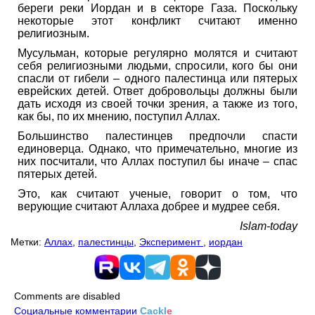
береги реки Иордан и в секторе Газа. Поскольку
некоторые этот конфликт считают именно
религиозным.
Мусульман, которые регулярно молятся и считают
себя религиозными людьми, спросили, кого бы они
спасли от гибели – одного палестинца или пятерых
еврейских детей. Ответ добровольцы должны были
дать исходя из своей точки зрения, а также из того,
как бы, по их мнению, поступил Аллах.
Большинство палестинцев предпочли спасти
единоверца. Однако, что примечательно, многие из
них посчитали, что Аллах поступил бы иначе – спас
пятерых детей.
Это, как считают ученые, говорит о том, что
верующие считают Аллаха добрее и мудрее себя.
Islam-today
Метки:
Аллах
,
палестинцы
,
Эксперимент
,
иордан
Comments are disabled
Социальные комментарии
Cackl
e