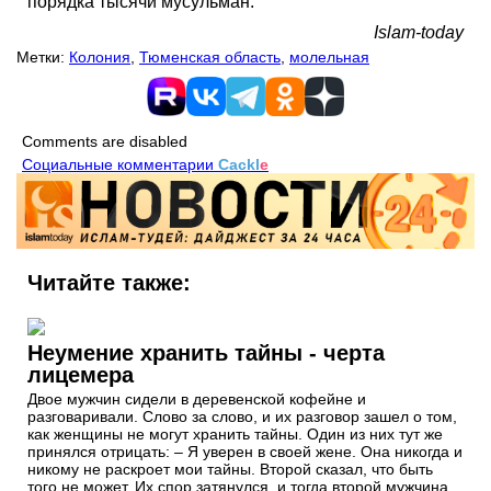
порядка тысячи мусульман.
Islam-today
Метки:
Колония
,
Тюменская область
,
молельная
Comments are disabled
Социальные комментарии
Cackl
e
Читайте также:
Неумение хранить тайны - черта
лицемера
Двое мужчин сидели в деревенской кофейне и
разговаривали. Слово за слово, и их разговор зашел о том,
как женщины не могут хранить тайны. Один из них тут же
принялся отрицать: – Я уверен в своей жене. Она никогда и
никому не раскроет мои тайны. Второй сказал, что быть
того не может. Их спор затянулся, и тогда второй мужчина