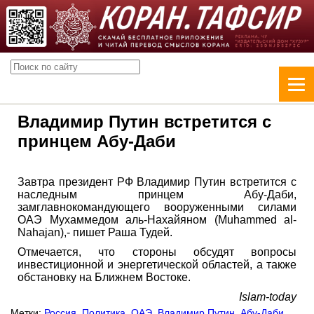
Владимир Путин встретится с
принцем Абу-Даби
Завтра президент РФ Владимир Путин встретится с
наследным принцем Абу-Даби,
замглавнокомандующего вооруженными силами
ОАЭ Мухаммедом аль-Нахайяном (Muhammed al-
Nahajan),- пишет Раша Тудей.
Отмечается, что стороны обсудят вопросы
инвестиционной и энергетической областей, а также
обстановку на Ближнем Востоке.
Islam-today
Метки:
Россия
,
Политика
,
ОАЭ
,
Владимир Путин
,
Абу-Даби
,