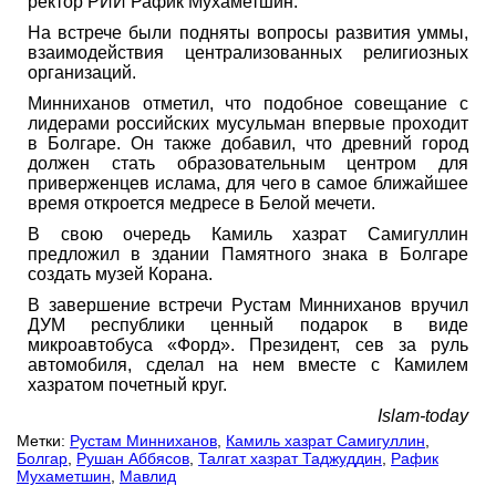
ректор РИИ Рафик Мухаметшин.
На встрече были подняты вопросы развития уммы,
взаимодействия централизованных религиозных
организаций.
Минниханов отметил, что подобное совещание с
лидерами российских мусульман впервые проходит
в Болгаре. Он также добавил, что древний город
должен стать образовательным центром для
приверженцев ислама, для чего в самое ближайшее
время откроется медресе в Белой мечети.
В свою очередь Камиль хазрат Самигуллин
предложил в здании Памятного знака в Болгаре
создать музей Корана.
В завершение встречи Рустам Минниханов вручил
ДУМ республики ценный подарок в виде
микроавтобуса «Форд». Президент, сев за руль
автомобиля, сделал на нем вместе с Камилем
хазратом почетный круг.
Islam-today
Метки:
Рустам Минниханов
,
Камиль хазрат Самигуллин
,
Болгар
,
Рушан Аббясов
,
Талгат хазрат Таджуддин
,
Рафик
Мухаметшин
,
Мавлид