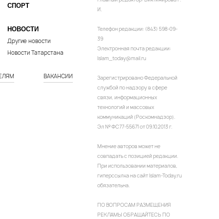
СПОРТ
И.
НОВОСТИ
Телефон редакции: (843) 598-09-
39
Другие новости
Электронная почта редакции:
Новости Татарстана
Islam_today@mail.ru
ЕЛЯМ
ВАКАНСИИ
Зарегистрировано Федеральной
службой по надзору в сфере
связи, информационных
технологий и массовых
коммуникаций (Роскомнадзор).
Эл № ФС77-55671 от 09.10.2013 г.
Мнение авторов может не
совпадать с позицией редакции.
При использовании материалов,
гиперссылка на сайт Islam-Today.ru
обязательна.
ПО ВОПРОСАМ РАЗМЕЩЕНИЯ
РЕКЛАМЫ ОБРАЩАЙТЕСЬ ПО