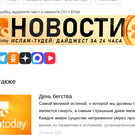
шибку, выделите текст и нажмите Ctrl + Enter.
также
День бегства
Самой великой истиной, о которой мы должны 
является смерть, а самым страшным днем явля
Каждое живое существо непременно умрет, пр
время по правилам и условиям, установленным
является для людей переходом из тленного ми
25 июня 2014