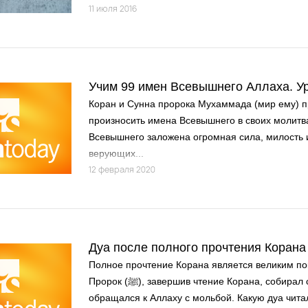
11 июля 2016
Учим 99 имен Всевышнего Аллаха. Ур
Коран и Сунна пророка Мухаммада (мир ему) 
произносить имена Всевышнего в своих молитв
Всевышнего заложена огромная сила, милость 
верующих...
12 февраля 2020
Дуа после полного прочтения Корана
Полное прочтение Корана является великим п
Пророк (ﷺ), завершив чтение Корана, собирал своих домочадцев и
обращался к Аллаху с мольбой. Какую дуа чита