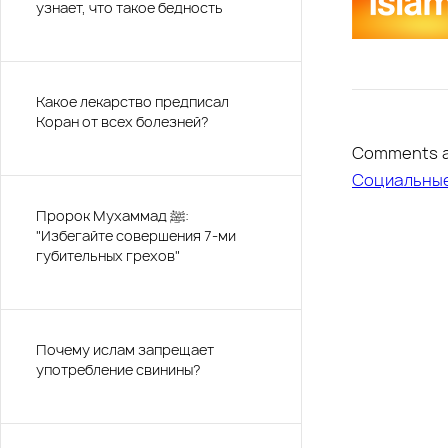
узнает, что такое бедность
Какое лекарство предписал
Коран от всех болезней?
Comments a
Социальны
Пророк Мухаммад ﷺ:
"Избегайте совершения 7-ми
губительных грехов"
Почему ислам запрещает
употребление свинины?