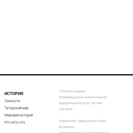
Сетевое издание:
ИСТОРИЯ
Информационно-аналитический
Личности
федеральный портал “Ислам
Татарский мир
Сегодня”.
Мировая история
Учредитель: Хамидуллин Ришат
Кто есть кто
Ахтямович
Главный редактор: Биктимирова Г.