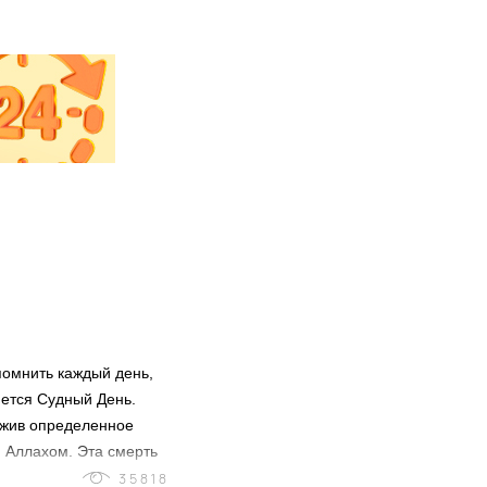
помнить каждый день,
ется Судный День.
ожив определенное
 Аллахом. Эта смерть
ра в вечный мир. Таким
35818