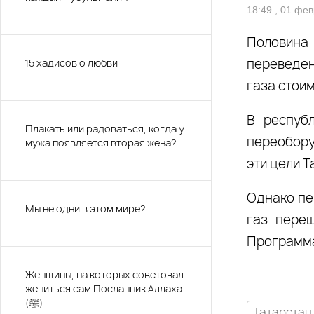
18:49 , 01 фе
Половина
переведен
15 хадисов о любви
газа стоим
В респуб
Плакать или радоваться, когда у
переоборуд
мужа появляется вторая жена?
эти цели Т
Однако пе
Мы не одни в этом мире?
газ переш
Программа
Женщины, на которых советовал
жениться сам Посланник Аллаха
(ﷺ)
Татарстан