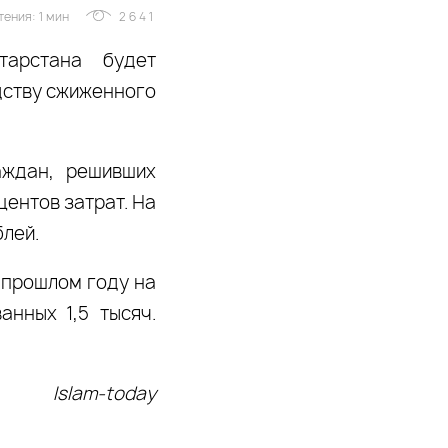
ения: 1 мин
2641
тарстана будет
дству сжиженного
аждан, решивших
центов затрат. На
блей.
 прошлом году на
нных 1,5 тысяч.
Islam-today