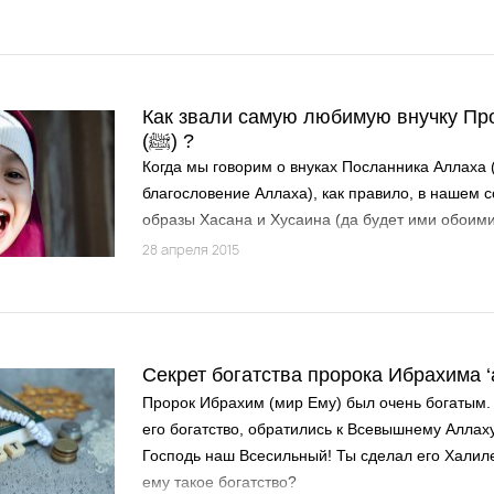
образом, когда придет смертный час человека, 
Судный День.
Как звали самую любимую внучку П
(ﷺ) ?
Когда мы говорим о внуках Посланника Аллаха 
благословение Аллаха), как правило, в нашем 
образы Хасана и Хусаина (да будет ими обоими
Однако у Благословенного Пророка было не дво
28 апреля 2015
внуков и внучек, о которых мы, к сожалению, з
знаменитых сыновьях праведного халифа Али (
Аллах)...
Секрет богатства пророка Ибрахима 
Пророк Ибрахим (мир Ему) был очень богатым.
его богатство, обратились к Всевышнему Аллаху
Господь наш Всесильный! Ты сделал его Халил
ему такое богатство?