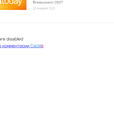
Всевышнего (ﷺ)?
22 января 2021
re disabled
е комментарии
Cackl
e