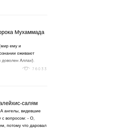
для него настанет свой
ророка Мухаммада
(мир ему и
сознании оживают
 доволен Аллах).
е, а куда больше
76033
наем меньше, чем о
да будет им доволен
‘алейхис-салям
 А ангелы, видевшие
 с вопросом: - О,
ем, потому что даровал