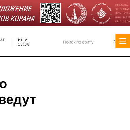
ИБ
ИША
18:08
о
еведут