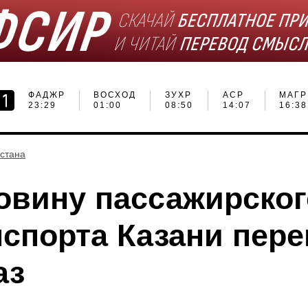
ФАДЖР
ВОСХОД
ЗУХР
АСР
МАГР
23:29
01:00
08:50
14:07
16:38
рстана
овину пассажирског
нспорта Казани пер
аз