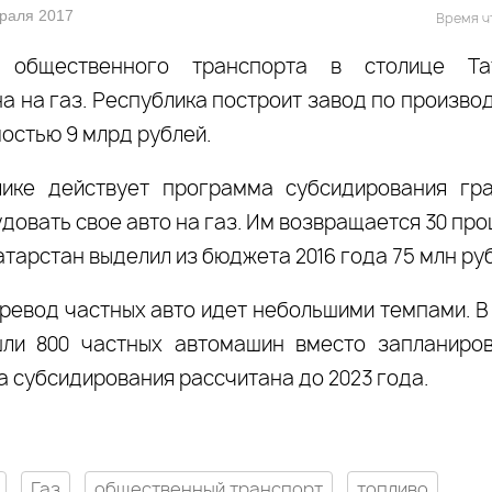
враля 2017
Время чт
 общественного транспорта в столице Та
а на газ. Республика построит завод по произво
остью 9 млрд рублей.
лике действует программа субсидирования гр
овать свое авто на газ. Им возвращается 30 про
атарстан выделил из бюджета 2016 года 75 млн ру
ревод частных авто идет небольшими темпами. В
ли 800 частных автомашин вместо запланирова
 субсидирования рассчитана до 2023 года.
Газ
общественный транспорт
топливо