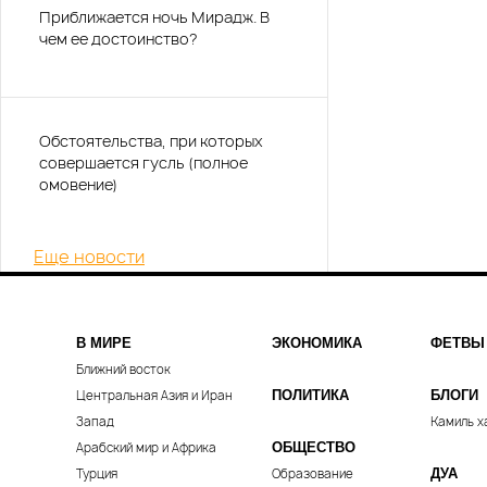
Приближается ночь Мирадж. В
чем ее достоинство?
Обстоятельства, при которых
совершается гусль (полное
омовение)
Еще новости
В МИРЕ
ЭКОНОМИКА
ФЕТВЫ
Ближний восток
Центральная Азия и Иран
ПОЛИТИКА
БЛОГИ
Запад
Камиль х
Арабский мир и Африка
ОБЩЕСТВО
Турция
Образование
ДУА