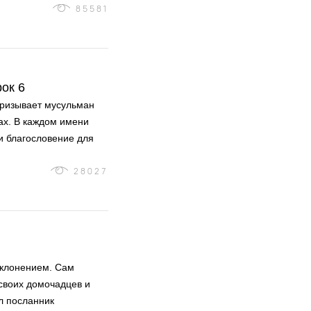
85581
ок 6
призывает мусульман
ах. В каждом имени
и благословение для
28027
оклонением. Сам
л посланник