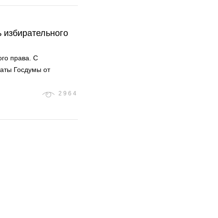
ь избирательного
го права. С
аты Госдумы от
2964