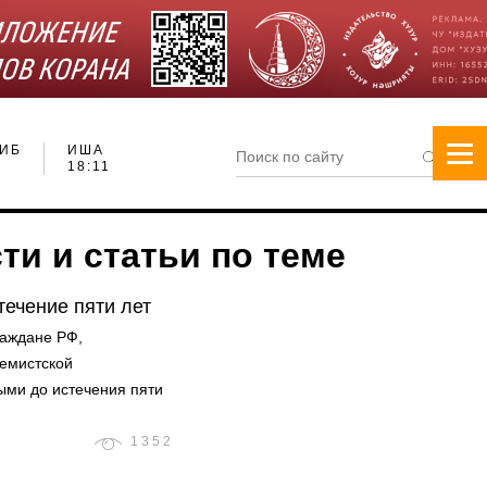
ИБ
ИША
18:11
ти и статьи по теме
течение пяти лет
раждане РФ,
ремистской
ыми до истечения пяти
1352