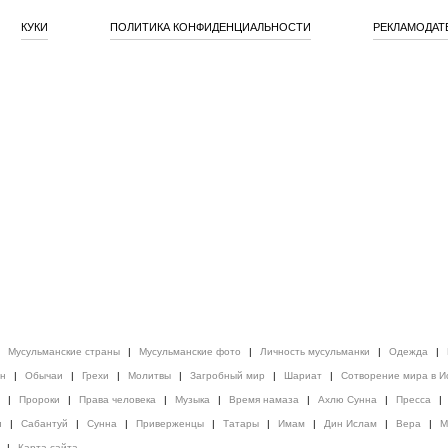
КУКИ
ПОЛИТИКА КОНФИДЕНЦИАЛЬНОСТИ
РЕКЛАМОДАТ
|
Мусульманские страны
|
Мусульманские фото
|
Личность мусульманки
|
Одежда
|
ен
|
Обычаи
|
Грехи
|
Молитвы
|
Загробный мир
|
Шариат
|
Сотворение мира в И
|
Пророки
|
Права человека
|
Музыка
|
Время намаза
|
Ахлю Сунна
|
Пресса
|
и
|
Сабантуй
|
Сунна
|
Приверженцы
|
Татары
|
Имам
|
Дин Ислам
|
Вера
|
М
|
Карта сайта