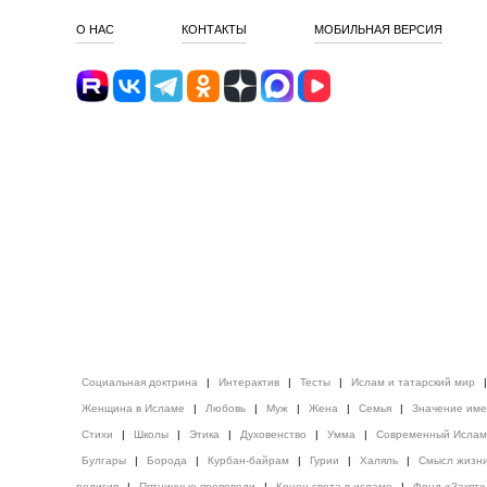
О НАС
КОНТАКТЫ
МОБИЛЬНАЯ ВЕРСИЯ
Социальная доктрина
|
Интерактив
|
Тесты
|
Ислам и татарский мир
Женщина в Исламе
|
Любовь
|
Муж
|
Жена
|
Семья
|
Значение им
Стихи
|
Школы
|
Этика
|
Духовенство
|
Умма
|
Современный Ислам
Булгары
|
Борода
|
Курбан-байрам
|
Гурии
|
Халяль
|
Смысл жизн
религия
|
Пятничные проповеди
|
Конец света в исламе
|
Фонд «Закят»