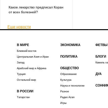
Какое лекарство предписал Коран
от всех болезней?
Еще новости
В МИРЕ
ЭКОНОМИКА
ФЕТВЫ
Ближний восток
ПОЛИТИКА
БЛОГИ
Центральная Азия и Иран
Запад
Камиль х
ОБЩЕСТВО
Арабский мир и Африка
ДУА
Турция
Образование
Остальной мир
Культура
СОННИ
Наука и технологии
В РОССИИ
Разное
Татарстан
Радио Azan
Игры