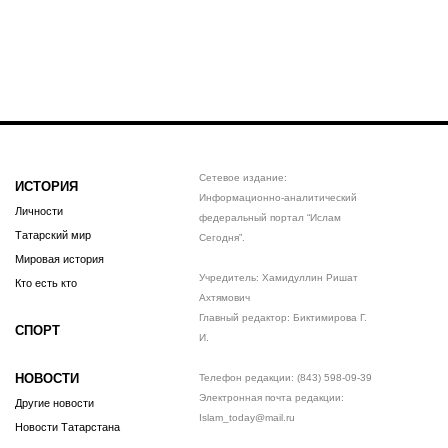
Сетевое издание:
ИСТОРИЯ
Информационно-аналитический
Личности
федеральный портал “Ислам
Татарский мир
Сегодня”.
Мировая история
Учредитель: Хамидуллин Ришат
Кто есть кто
Ахтямович
Главный редактор: Биктимирова Г.
СПОРТ
И.
НОВОСТИ
Телефон редакции: (843) 598-09-39
Электронная почта редакции:
Другие новости
Islam_today@mail.ru
Новости Татарстана