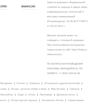
Зарегистрировано Федеральной
ЕЛЯМ
ВАКАНСИИ
службой по надзору в сфере связи,
информационных технологий и
массовых коммуникаций
(Роскомнадзор). Эл № ФС77-55671
от 09.10.2013 г.
Мнение авторов может не
совпадать с позицией редакции.
При использовании материалов,
гиперссылка на сайт Islam-Today.ru
обязательна.
ПО ВОПРОСАМ РАЗМЕЩЕНИЯ
РЕКЛАМЫ ОБРАЩАЙТЕСЬ ПО
НОМЕРУ: +7 (900) 328-00-39
Праздники
|
Сонник
|
Символы
|
Отношение к другим религиям
|
сламе
|
Ислам - религия любви и мира
|
Мир Ислама
|
Святыни
|
Ваххабизм
|
Хадж
|
Аллах
|
Проповеди
|
Духовная жизнь
|
ечети
|
Ислам против террора
|
Как принять Ислам
|
Самая первая