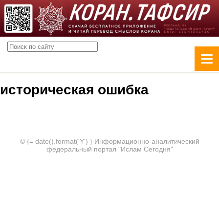
историческая ошибка
© {= date().format('Y') } Информационно-аналитический
федеральный портал "Ислам Сегодня"