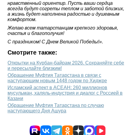
нравственный ориентир. Пусть ваши сердца
всегда будут согреты теплом и заботой близких,
а жизнь будет наполнена радостью и душевным
комфортом.
Желаю всем татарстанцам крепкого здоровья,
счастья и благополучия!
С праздником! С Днем Великой Победы!».
Смотрите также:
Открытки на Курбан-байрам 2026. Сохраняйте себе
и пересылайте близким!
Обращение Муфтия Татарстана в связи с
наступающим новым 1448 годом по Хиджре
Исламский аспект в АСЕАН: 260 миллионов
мусульман, халяль-индустрия и диалог с Россией в
Казани
Обращение Муфтия Татарстана по случаю
наступающего Дня Ашура