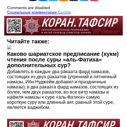
Comments are disabled
Социальные комментарии
Cackl
e
Читайте также:
Каково шариатское предписание (хукм)
чтения после суры «аль-Фатиха»
дополнительных сур?
Добавлять в каждые два ракаата фард намазов,
состоящих из двух ракаатов (утренний и пятничный
намазы, Ибн Нуджейм добавил и праздничные
намазы), в два ракаата фард намазов, состоящих из
более, чем двух ракаатов, во все витр намазы и
нафиля намазы к суре «аль-Фатиха» самую
короткую суру или длинный аят, равный этой суре,
является ваджибом.