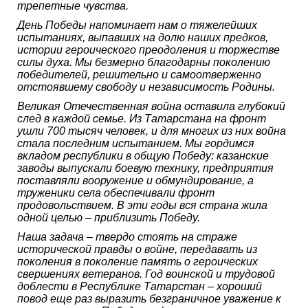
трепетные чувства.
День Победы напоминает нам о тяжелейших
испытаниях, выпавших на долю наших предков,
истории героического преодоления и торжестве
силы духа. Мы безмерно благодарны поколению
победителей, решительно и самоотверженно
отстоявшему свободу и независимость Родины.
Великая Отечественная война оставила глубокий
след в каждой семье. Из Татарстана на фронт
ушли 700 тысяч человек, и для многих из них война
стала последним испытанием. Мы гордимся
вкладом республики в общую Победу: казанские
заводы выпускали боевую технику, предприятия
поставляли вооружение и обмундирование, а
труженики села обеспечивали фронт
продовольствием. В эти годы вся страна жила
одной целью – приблизить Победу.
Наша задача – твердо стоять на страже
исторической правды о войне, передавать из
поколения в поколение память о героических
свершениях ветеранов. Год воинской и трудовой
доблести в Республике Татарстан – хороший
повод еще раз выразить безграничное уважение к