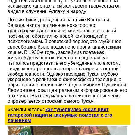
году. Весь жизненный путь Тукая был основан на
исламских канонах, а смысл своего творчества он
видел в служении Аллаху и народу.
Поэзия Тукая, рожденная на стыке Востока и
Запада, явила подлинное новаторство:
трансформируя канонические жанры восточной
поэзии, он обогатил их новой композицией и
психологизмом. В советский период это глубинное
своеобразие было подменено пропагандистскими
клише. В 1930-е годы, заклеймив поэта как
«мелкобуржуазного», идеологи соцреализма
пытались представить его убежденным атеистом,
сводя многогранность автора к сатире и газетной
злободневности. Однако наследие Тукая глубоко
укоренено в религиозно-философской традиции, а
образ поэта, сложившийся под влиянием Пушкина и
Лермонтова, стал центральным в формировании его
архетипа. Эта надуманная «атеистичность» легко
опровергается строками самого Тукая.
«Канлы ютәл»:
как туберкулез косил цвет
татарской нации и как кумыс помогал с его
лечением