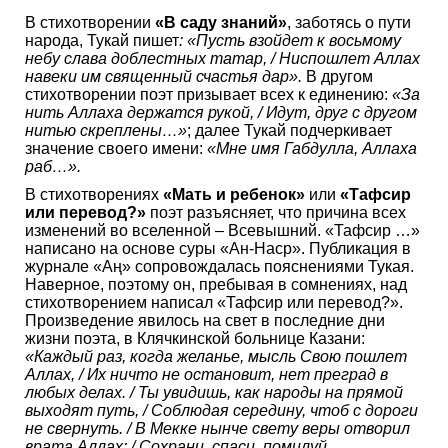
В стихотворении
«В саду знаний»
, заботясь о пути
народа, Тукай пишет
: «Пусть взойдет к восьмому
небу слава доблестных татар, / Ниспошлет Аллах
навеки им священный счастья дар».
В другом
стихотворении поэт призывает всех к единению:
«За
нить Аллаха держатся рукой, / Идут, друг с другом
нитью скреплены…»
; далее Тукай подчеркивает
значение своего имени:
«Мне имя Габдулла, Аллаха
раб…».
В стихотворениях
«Мать и ребенок»
или
«Тафсир
или перевод?»
поэт разъясняет, что причина всех
изменений во вселенной – Всевышний. «Тафсир …»
написано на основе суры «Ан-Наср». Публикация в
журнале «Аң» сопровождалась пояснениями Тукая.
Наверное, поэтому он, пребывая в сомнениях, над
стихотворением написал «Тафсир или перевод?».
Произведение явилось на свет в последние дни
жизни поэта, в Клячкинской больнице Казани:
«Каждый раз, когда желанье, мысль Свою пошлет
Аллах, / Их ничто не остановит, нет преград в
любых делах. / Ты увидишь, как народы на прямой
выходят путь, / Соблюдая середину, чтоб с дороги
не свернуть. / В Мекке нынче свету веры отворил
врата Аллах; / Сохрани, спаси, помилуй,