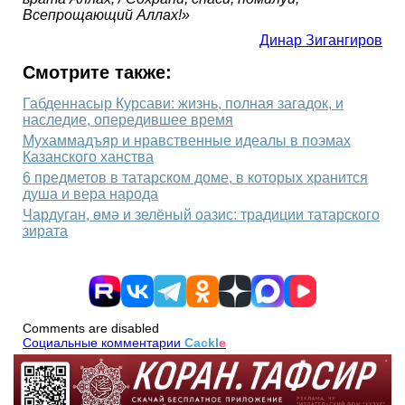
Всепрощающий Аллах!»
Динар Зигангиров
Смотрите также:
Габденнасыр Курсави: жизнь, полная загадок, и
наследие, опередившее время
Мухаммадъяр и нравственные идеалы в поэмах
Казанского ханства
6 предметов в татарском доме, в которых хранится
душа и вера народа
Чардуган, өмә и зелёный оазис: традиции татарского
зирата
Comments are disabled
Социальные комментарии
Cackl
e