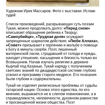
Художник Ирек Массаров. Фото с выставки: Ислам-
тудей
Список произведений, раскрывающих суть поэзии
Тукая, можно продолжать долго:
«Перед сном»
описывает обращение ребенка к Творцу;
«Самоубийце», «Трудная доля»
осуждают
запрещенные шариатом действия;
«Люби Аллаха»,
«Совет»
призывают к терпению и мольбе о помощи
к Богу в минуты скорби. Поэт, лишенный
материнской ласки, страдавший от голода и нужды,
находит утешение, насыщение и близость только во
Всевышнем. Начав изучать религию в деревне
Кырлай под Казанью, Тукай наряду с получением
светских знаний по джадидистской системе глубоко
усвоил и программу старого медресе. Его познания
были глубоки и содержательны.
Тукай не отделяет религиозные проблемы от судьбы
татарской нации. Основа этого единства, по его
мнению, выражается не в слепом повиновении, а в
справедливости, человечности, духовном равенстве
и просвещенной жизни общества. Поэт