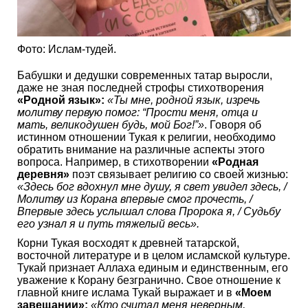
Фото: Ислам-тудей.
Бабушки и дедушки современных татар выросли,
даже не зная последней строфы стихотворения
«Родной язык»:
«Ты мне, родной язык, изречь
молитву первую помог: “Прости меня, отца и
мать, великодушен будь, мой Бог!”»
. Говоря об
истинном отношении Тукая к религии, необходимо
обратить внимание на различные аспекты этого
вопроса. Например, в стихотворении
«Родная
деревня»
поэт связывает религию со своей жизнью:
«Здесь бог вдохнул мне душу, я свет увидел здесь, /
Молитву из Корана впервые смог прочесть, /
Впервые здесь услышал слова Пророка я, / Судьбу
его узнал я и путь тяжелый весь».
Корни Тукая восходят к древней татарской,
восточной литературе и в целом исламской культуре.
Тукай признает Аллаха единым и единственным, его
уважение к Корану безгранично. Свое отношение к
главной книге ислама Тукай выражает и в
«Моем
завещании»:
«Кто считал меня неверным,