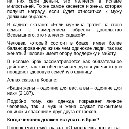
на них свои деньги, это является в исламе
милостыней. То же самое касается и жены, которая
получит награду, если будет относиться к мужу
должным образом.
В хадисе сказано: «Если мужчина тратит на свою
семью с намерением обрести довольство
Всевышнего, это является садакой».
Человек, который состоит в браке, имеет более
балансированную жизнь чем одинокие люди, так как
женатый человек имеет опору, поддержку и заботу.
В исламе брак рассматривается как обязательное
действие, так как обеспечивает духовную чистоту и
поощряет здоровую семейную единицу.
Аллах сказал в Коране:
«Ваши жены – одеяние для вас, а вы – одеяние для
них» (2:187).
Подобно тому, как одежда покрывает личное
человека, так и муж и жена служат покрытием
ошибок и спасением друг друга от грехов.
Когда человек должен вступать в брак?
Пророк (мир ему) сказал: «О молодежь, кто из вас