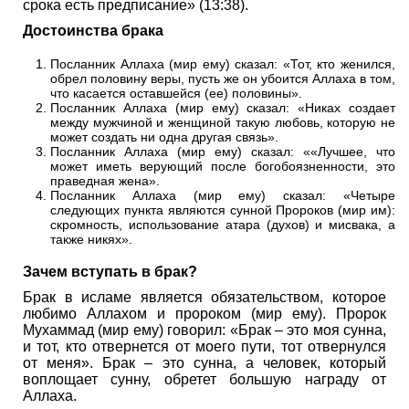
срока есть предписание» (13:38).
Достоинства брака
Посланник Аллаха (мир ему) сказал: «Тот, кто женился,
обрел половину веры, пусть же он убоится Аллаха в том,
что касается оставшейся (ее) половины».
Посланник Аллаха (мир ему) сказал: «Никах создает
между мужчиной и женщиной такую любовь, которую не
может создать ни одна другая связь».
Посланник Аллаха (мир ему) сказал: ««Лучшее, что
может иметь верующий после богобоязненности, это
праведная жена».
Посланник Аллаха (мир ему) сказал: «Четыре
следующих пункта являются сунной Пророков (мир им):
скромность, использование атара (духов) и мисвака, а
также никях».
Зачем вступать в брак?
Брак в исламе является обязательством, которое
любимо Аллахом и пророком (мир ему). Пророк
Мухаммад (мир ему) говорил: «Брак – это моя сунна,
и тот, кто отвернется от моего пути, тот отвернулся
от меня». Брак – это сунна, а человек, который
воплощает сунну, обретет большую награду от
Аллаха.