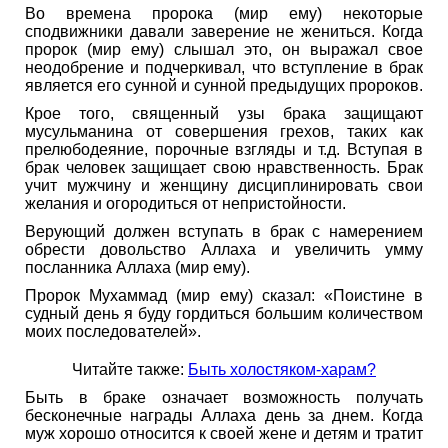
Во времена пророка (мир ему) некоторые
сподвижники давали заверение не жениться. Когда
пророк (мир ему) слышал это, он выражал свое
неодобрение и подчеркивал, что вступление в брак
является его сунной и сунной предыдущих пророков.
Крое того, священный узы брака защищают
мусульманина от совершения грехов, таких как
прелюбодеяние, порочные взгляды и т.д. Вступая в
брак человек защищает свою нравственность. Брак
учит мужчину и женщину дисциплинировать свои
желания и огородиться от непристойности.
Верующий должен вступать в брак с намерением
обрести довольство Аллаха и увеличить умму
посланника Аллаха (мир ему).
Пророк Мухаммад (мир ему) сказал: «Поистине в
судный день я буду гордиться большим количеством
моих последователей».
Читайте также:
Быть холостяком-харам?
Быть в браке означает возможность получать
бесконечные награды Аллаха день за днем. Когда
муж хорошо относится к своей жене и детям и тратит