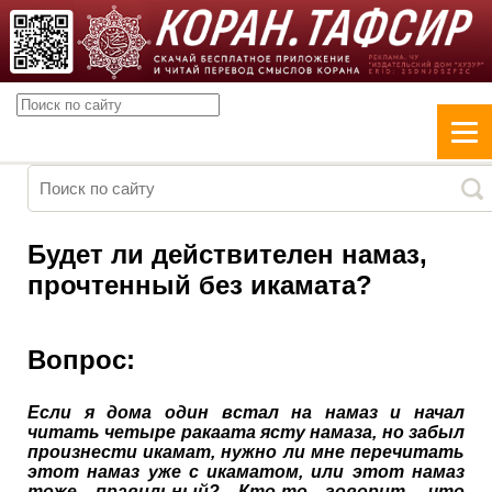
Будет ли действителен намаз,
прочтенный без икамата?
Вопрос:
Если я дома один встал на намаз и начал
читать четыре ракаата ясту намаза, но забыл
произнести икамат, нужно ли мне перечитать
этот намаз уже с икаматом, или этот намаз
тоже правильный? Кто-то говорит, что