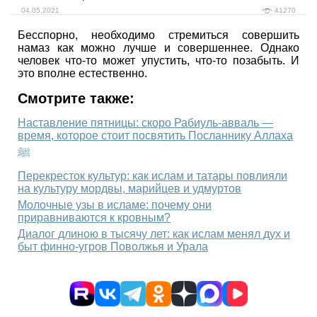
04.05.2021
41270
Бесспорно, необходимо стремиться совершить
намаз как можно лучше и совершеннее. Однако
человек что-то может упустить, что-то позабыть. И
это вполне естественно.
Смотрите также:
Наставление пятницы: скоро Рабиуль-авваль —
время, которое стоит посвятить Посланнику Аллаха
ﷺ
Перекресток культур: как ислам и татары повлияли
на культуру мордвы, марийцев и удмуртов
Молочные узы в исламе: почему они
приравниваются к кровным?
Диалог длиною в тысячу лет: как ислам менял дух и
быт финно-угров Поволжья и Урала