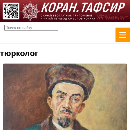
тюрколог