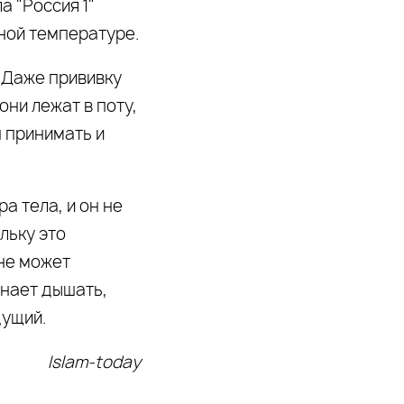
 "Россия 1"
ной температуре.
. Даже прививку
они лежат в поту,
 принимать и
а тела, и он не
льку это
 не может
инает дышать,
дущий.
Islam-today