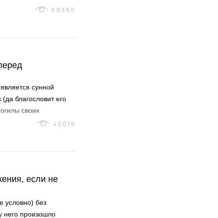
59355
перед
 является сунной
 (да благословит его
могилы своих
 и молился за них...
40019
жения, если не
е условно) без
у него произошло