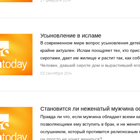
27 февраля 2014
ее с помойной ямой. Понятно, что помойная ям
место для человека, уважающего и заботящегос
Однако в силу ограниченности выбора самое по
сделать такой человек для себя, – это быть из
Усыновление в исламе
благоразумным.
В современном мире вопрос усыновления детей
крайне актуален. Ислам поощряет тех, кто при
сиротами, дает им жилище и растит так, как со
Человек, давший сироте дом и вырастивший его
наград, и прощение грехов. Пророк (да благосл
03 сентября 2014
приветствует) сказал: "Тот, кто воспитает двух д
совершеннолетия, в Судный день будет со мно
Становится ли неженатый мужчина 
Правда ли что, если мужчина обладает всеми к
позволяющими ему вступить в брак, и не женитс
ослушником, который противится религиозным
он просто не хочет жениться?