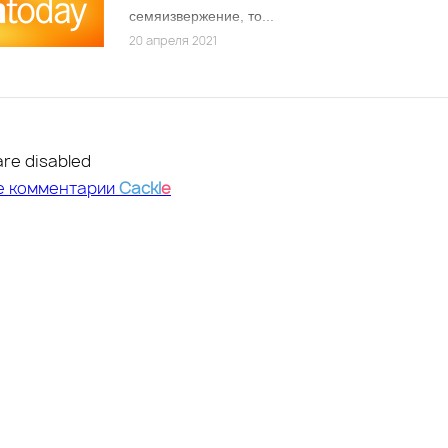
семяизвержение, то...
20 апреля 2021
re disabled
е комментарии
Cackl
e