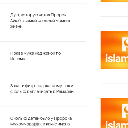
Ду'а, которую читал Пророк
Айюб в самый сложный момент
жизни
Права мужа над женой по
Исламу
Закят и фитр-садака: кому, как и
сколько выплачивать в Рамадан
Сколько детей было у Пророка
Мухаммада(ﷺ), и какие имена