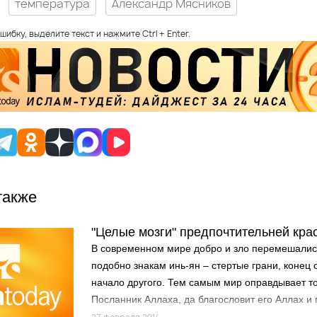
температура
Александр Мясников
шибку, выделите текст и нажмите Ctrl + Enter.
также
"Целые мозги" предпочтительней кра
В современном мире добро и зло перемешались
подобно знакам инь-ян – стертые грани, конец 
начало другого. Тем самым мир оправдывает то
Посланник Аллаха, да благословит его Аллах и 
земной жизни – он, да благословит его Аллах и 