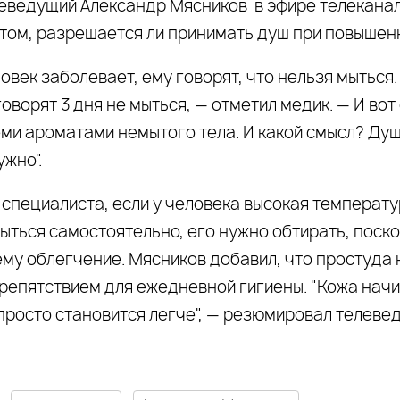
леведущий Александр Мясников в эфире телеканала
 том, разрешается ли принимать душ при повышен
овек заболевает, ему говорят, что нельзя мыться
говорят 3 дня не мыться, — отметил медик. — И вот 
еми ароматами немытого тела. И какой смысл? Душ
ужно".
специалиста, если у человека высокая температур
ыться самостоятельно, его нужно обтирать, поско
ему облегчение. Мясников добавил, что простуда
препятствием для ежедневной гигиены. "Кожа нач
просто становится легче", — резюмировал телеве