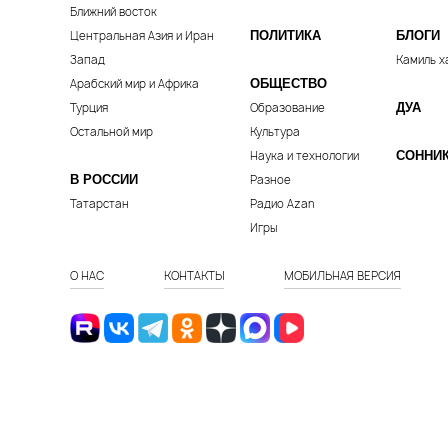
Ближний восток
Центральная Азия и Иран
ПОЛИТИКА
БЛОГИ
Запад
Камиль х
Арабский мир и Африка
ОБЩЕСТВО
Турция
Образование
ДУА
Остальной мир
Культура
Наука и технологии
СОННИ
В РОССИИ
Разное
Татарстан
Радио Azan
Игры
О НАС
КОНТАКТЫ
МОБИЛЬНАЯ ВЕРСИЯ