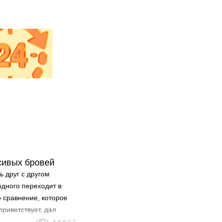
сивых бровей
 друг с другом
одного переходит в
 сравнение, которое
приветствует, дал
приветствует, сравнил