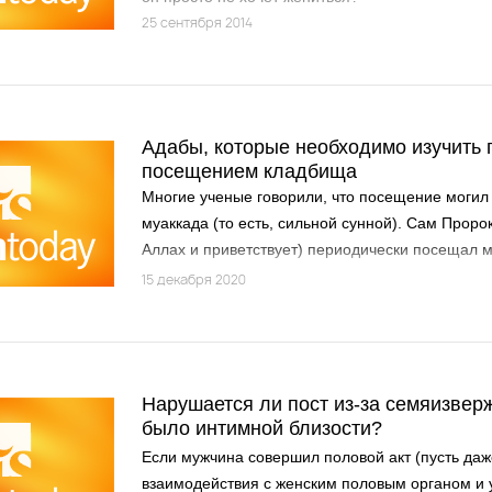
25 сентября 2014
Адабы, которые необходимо изучить 
посещением кладбища
Многие ученые говорили, что посещение могил
муаккада (то есть, сильной сунной). Сам Пророк
Аллах и приветствует) периодически посещал 
сподвижников, просил за них прощения у Аллаха
15 декабря 2020
Нарушается ли пост из-за семяизвер
было интимной близости?
Если мужчина совершил половой акт (пусть даж
взаимодействия с женским половым органом и 