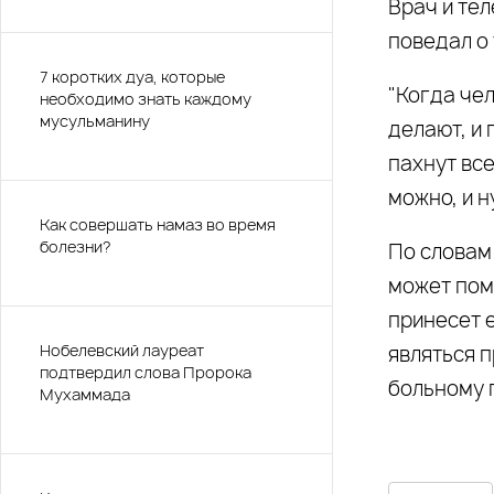
Врач и те
поведал о
7 коротких дуа, которые
"Когда чел
необходимо знать каждому
мусульманину
делают, и 
пахнут вс
можно, и н
Как совершать намаз во время
болезни?
По словам 
может пом
принесет 
Нобелевский лауреат
являться 
подтвердил слова Пророка
больному 
Мухаммада