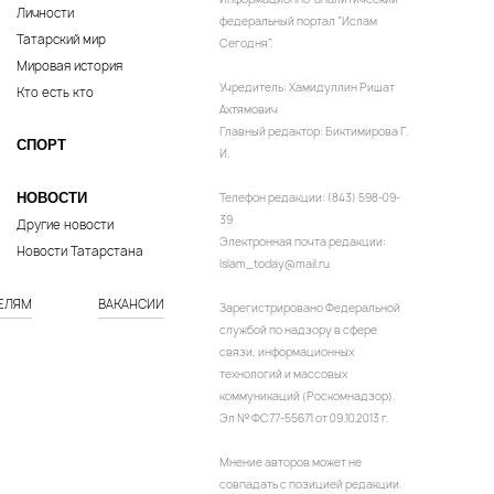
Личности
федеральный портал “Ислам
Татарский мир
Сегодня”.
Мировая история
Учредитель: Хамидуллин Ришат
Кто есть кто
Ахтямович
Главный редактор: Биктимирова Г.
СПОРТ
И.
НОВОСТИ
Телефон редакции: (843) 598-09-
39
Другие новости
Электронная почта редакции:
Новости Татарстана
Islam_today@mail.ru
ЕЛЯМ
ВАКАНСИИ
Зарегистрировано Федеральной
службой по надзору в сфере
связи, информационных
технологий и массовых
коммуникаций (Роскомнадзор).
Эл № ФС77-55671 от 09.10.2013 г.
Мнение авторов может не
совпадать с позицией редакции.