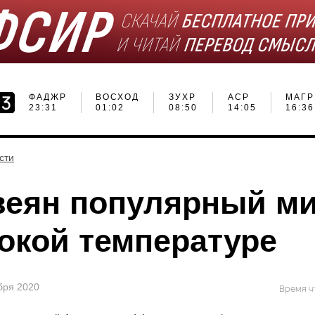
ФАДЖР
ВОСХОД
ЗУХР
АСР
МАГР
23:31
01:02
08:50
14:05
16:36
сти
веян популярный м
окой температуре
ября 2020
Время чт