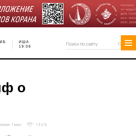
ИБ
ИША
19:06
иф о
ения: 1 мин
1309