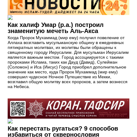
Как халиф Умар (р.а.) построил
знаменитую мечеть Аль-Акса
Когда Пророк Мухаммад (мир ему) получил повеление от
Аллаха возглавить мусульманскую общину в ежедневных
пятикратных молитвах, их молитвы были обращены к
священному городу Иерусалим. Для мусульман Иерусалим
является важным местом. Город ассоциируется с такими
пророками Ислама, таких как Дауд (Давид), Сулейман
(Соломон) и Иса (Иисус) Город приобрел дополнительное
значение как место, куда Пророк Мухаммад (мир ему)
совершил чудесное Ночное Путешествие из Мекки,
возглавил общую молитву всех пророков, а затем вознесся
на Небеса.
Как перестать ругаться? 9 способов
избавиться от сквернословия