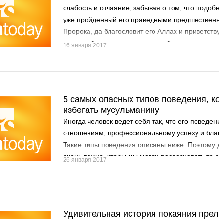
слабость и отчаяние, забывая о том, что подоб
уже пройденный его праведными предшественн
Пророка, да благословит его Аллах и приветству
какое-либо испытание, которое бы его не пост
16 января 2017
5 самых опасных типов поведения, к
избегать мусульманину
Иногда человек ведет себя так, что его поведен
отношениям, профессиональному успеху и бла
Такие типы поведения описаны ниже. Поэтому 
очень важно, чтобы мы могли распознавать те
26 января 2017
с ними справляться:
Удивительная история покаяния пре