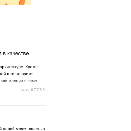
 в качестве
архитектуре. Кроме
тей в то же время
анию молнии в само
67786
й порой может впасть в