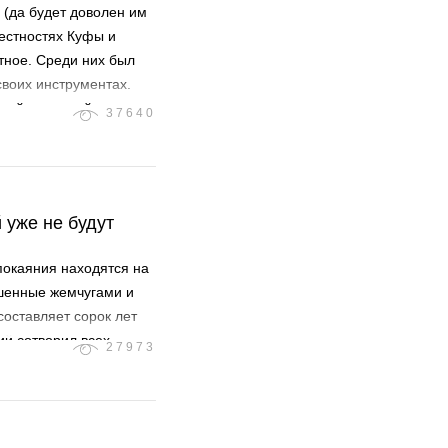
 (да будет доволен им
рестностях Куфы и
тное. Среди них был
своих инструментах.
Какой приятный голос,
37640
аха (Корана)». Затем он
м.
 уже не будут
покаяния находятся на
ашенные жемчугами и
оставляет сорок лет
ий сотворил всех
27973