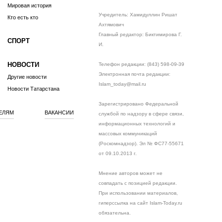
Мировая история
Учредитель: Хамидуллин Ришат
Кто есть кто
Ахтямович
Главный редактор: Биктимирова Г.
СПОРТ
И.
НОВОСТИ
Телефон редакции: (843) 598-09-39
Электронная почта редакции:
Другие новости
Islam_today@mail.ru
Новости Татарстана
Зарегистрировано Федеральной
ЕЛЯМ
ВАКАНСИИ
службой по надзору в сфере связи,
информационных технологий и
массовых коммуникаций
(Роскомнадзор). Эл № ФС77-55671
от 09.10.2013 г.
Мнение авторов может не
совпадать с позицией редакции.
При использовании материалов,
гиперссылка на сайт Islam-Today.ru
обязательна.