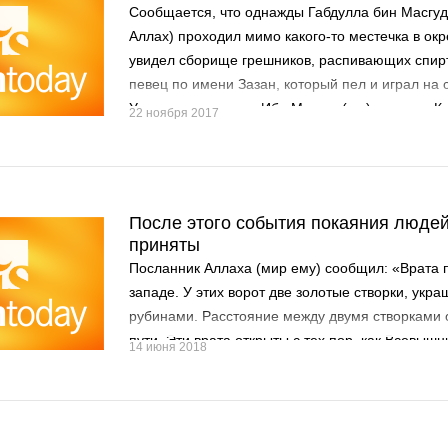
Сообщается, что однажды Габдулла бин Масгуд
Аллах) проходил мимо какого-то местечка в ок
увидел сборище грешников, распивающих спир
певец по имени Зазан, который пел и играл на 
Услышав его голос, Ибн Масгуд (р.г.) сказал: «
22 ноября 2017
если бы им пользовались для чтения книги Алл
накрыл голову куском ткани и пошел своим путе
После этого события покаяния людей
приняты
Посланник Аллаха (мир ему) сообщил: «Врата 
западе. У этих ворот две золотые створки, укр
рубинами. Расстояние между двумя створками с
пути. Эти врата открыты с тех пор, как Всевышн
14 июня 2018
людей.