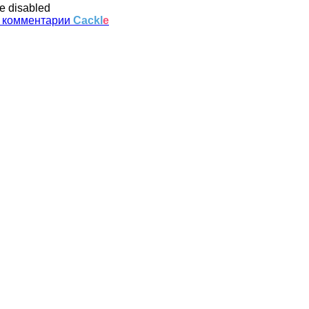
e disabled
 комментарии
Cackl
e