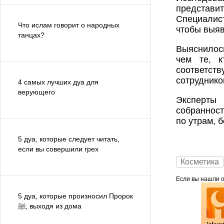
представит
Специалис
Что ислам говорит о народных
чтобы выяв
танцах?
Выяснилос
чем те, к
соответст
сотруднико
4 самых лучших дуа для
верующего
Эксперты 
собранност
по утрам, 
5 дуа, которые следует читать,
если вы совершили грех
Косметика
Если вы нашли ош
5 дуа, которые произносил Пророк
ﷺ, выходя из дома