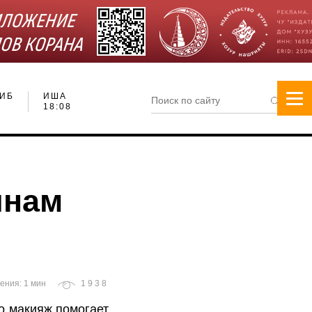
ИБ
ИША
18:08
инам
ения: 1 мин
1938
о макияж помогает