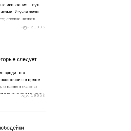
ные испытания – путь,
иками. Изучая жизнь
ет, сложно назвать
игло…
21335
оторые следует
ие вредит его
госостоянию в целом.
для нашего счастья
 самые моменты и уметь
19053
любодейки