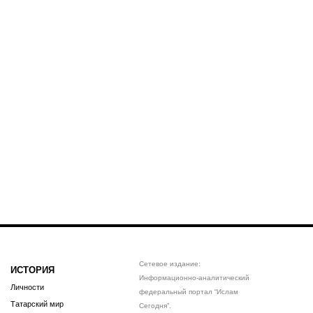
Сетевое издание:
ИСТОРИЯ
Информационно-аналитический
Личности
федеральный портал “Ислам
Татарский мир
Сегодня”.