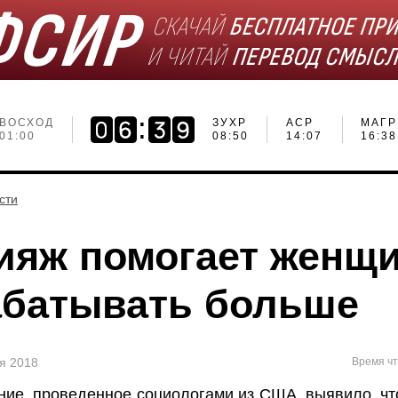
ВОСХОД
ЗУХР
АСР
МАГР
01:00
08:50
14:07
16:38
сти
ияж помогает женщ
абатывать больше
ня 2018
Время чт
ие, проведенное социологами из США, выявило, чт