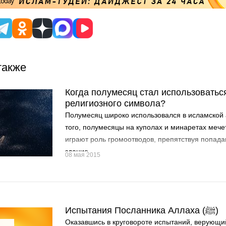
также
Когда полумесяц стал использоваться
религиозного символа?
Полумесяц широко использовался в исламской 
того, полумесяцы на куполах и минаретах мече
играют роль громоотводов, препятствуя попад
здание...
08 мая 2015
Испытания Посланника Аллаха (ﷺ)
Оказавшись в круговороте испытаний, верующи