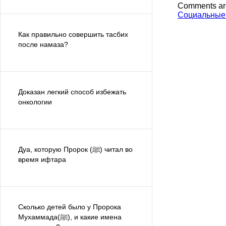
Comments ar
Социальные
Как правильно совершить тасбих
после намаза?
Доказан легкий способ избежать
онкологии
Дуа, которую Пророк (ﷺ) читал во
время ифтара
Сколько детей было у Пророка
Мухаммада(ﷺ), и какие имена