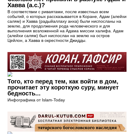
Хавва (а.с.)?
В соответствии с риваятами, после известных всем
событий, о которых рассказывается в Коране, Адам (алейхи
салям) и Хавва (радыйаллаху анха) были ниспосланы на
землю, для продолжения рода человеческого и для
выполнения возложенной на Адама миссии халифа. Адам
(алейхи салям) был ниспослан на землю на остров
Цейлон, а Хавва в окрестности Джидды.
Того, кто перед тем, как войти в дом,
прочитает эту короткую суру, минует
бедность...
Инфографика от Islam-Today