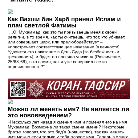
Как Вахши бин Харб принял Ислам и
плач светлой Фатимы
"...О, Мухаммад, как это ты призываешь меня к своей
религии, в то время, как ты считаешь, что тот, кто убивает,
или совершает ширк, или прелюбодействует –
«повстречает соответствующее наказание [в вечности].
Удвоится его наказание в День Суда [за безбожность и
греховность], и будет он навечно унижен» (Различение,
25/68-69), в то время, как я уже совершил все из
перечисленного?"
Можно ли менять имя? Не является ли
это нововведением?
«Несколько лет назад я сменил имя и поменял его на имя
Мухаммад. Возможна ли такая смена имени? Некоторые
братья говорят, что это бид’а (новшество), так как менять
имя можно если только у тебя плохое имя. Теперь в одних