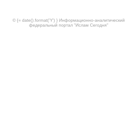
© {= date().format('Y') } Информационно-аналитический
федеральный портал "Ислам Сегодня"