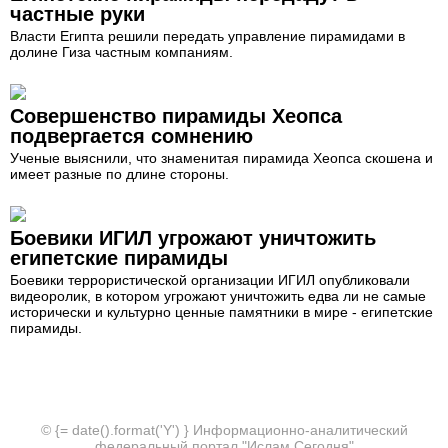
частные руки
Власти Египта решили передать управление пирамидами в
долине Гиза частным компаниям.
Совершенство пирамиды Хеопса
подвергается сомнению
Ученые выяснили, что знаменитая пирамида Хеопса скошена и
имеет разные по длине стороны.
Боевики ИГИЛ угрожают уничтожить
египетские пирамиды
Боевики террористической организации ИГИЛ опубликовали
видеоролик, в котором угрожают уничтожить едва ли не самые
исторически и культурно ценные памятники в мире - египетские
пирамиды.
© {= date().format('Y') } Информационно-аналитический
федеральный портал "Ислам Сегодня"