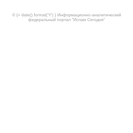
© {= date().format('Y') } Информационно-аналитический
федеральный портал "Ислам Сегодня"