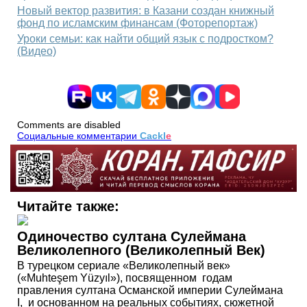
Новый вектор развития: в Казани создан книжный
фонд по исламским финансам (Фоторепортаж)
Уроки семьи: как найти общий язык с подростком?
(Видео)
Comments are disabled
Социальные комментарии
Cackl
e
Читайте также:
Одиночество султана Сулеймана
Великолепного (Великолепный Век)
В турецком сериале «Великолепный век»
(«Muhteşem Yüzyıl»), посвященном годам
правления султана Османской империи Сулеймана
I, и основанном на реальных событиях, сюжетной