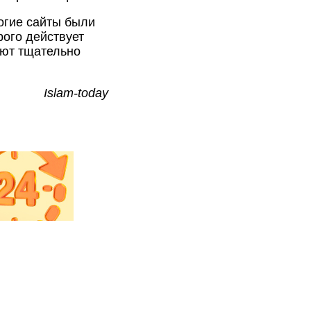
огие сайты были
рого действует
ают тщательно
Islam-today