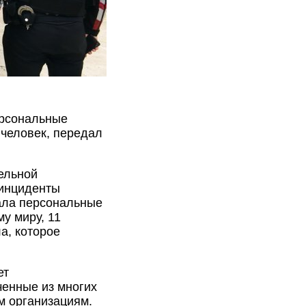
ерсональные
 человек, передал
ельной
ринциденты
ала персональные
у миру, 11
а, которое
ет
ченные из многих
им организациям.