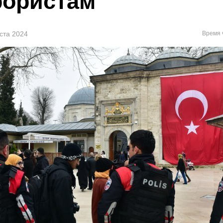
рористам
уста 2024
Время 