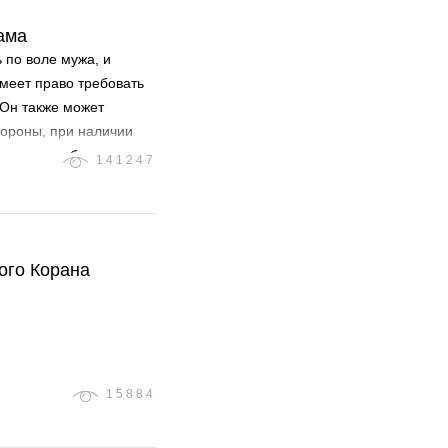
ама
 по воле мужа, и
меет право требовать
 Он также может
тороны, при наличии
судье, требуя развода.
141247
ого Корана
15884