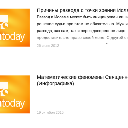
Причины развода с точки зрения Исл
Развод в Исламе может быть инициирован лишь
решение судьи при этом не обязательно. Муж и
развода, как сам, так и через доверенное лицо.
предоставить это право своей жене. С другой с
ряда причин женщина сама может обратиться к 
26 июня 2012
Таких причин шесть...
Математические феномены Священн
(Инфографика)
19 октября 2015