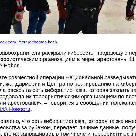
tock.com. Автор: thomas koch.
равоохранители раскрыли киберсеть, продающую п
рористическим организациям в мире, арестованы 11
A Haber.
ате совместной операции Национальной разведыват
и, жандармерии и Центра по реагированию на кибе
а раскрыта сеть кибершпионажа, которая захватыв
родавала их террористическим организациям по всем
ли арестованы», – говорится в сообщении телеканал
ИА Новости
.
овлено, что сеть кибершпионажа, которая также име
ельства за рубежом, передает личные данные, полу
м, кто их запрашивает, в том числе и террористическ