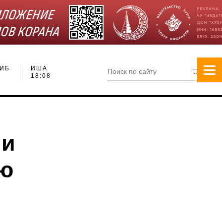
ИБ
ИША
18:08
ли
ую