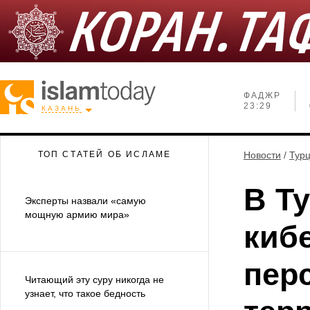
ФАДЖР
23:29
КАЗАНЬ
ТОП СТАТЕЙ ОБ ИСЛАМЕ
Новости
/
Тур
В Т
Эксперты назвали «самую
мощную армию мира»
киб
пер
Читающий эту суру никогда не
узнает, что такое бедность