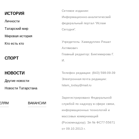
Сетевое издание:
ИСТОРИЯ
Информационно-аналитический
Личности
федеральный портал “Ислам
Татарский мир
Сегодня”.
Мировая история
Учредитель: Хамидуллин Ришат
Кто есть кто
Ахтямович
Главный редактор: Биктимирова Г.
СПОРТ
И.
НОВОСТИ
Телефон редакции: (843) 598-09-39
Электронная почта редакции:
Другие новости
Islam_today@mail.ru
Новости Татарстана
Зарегистрировано Федеральной
ЕЛЯМ
ВАКАНСИИ
службой по надзору в сфере связи,
информационных технологий и
массовых коммуникаций
(Роскомнадзор). Эл № ФС77-55671
от 09.10.2013 г.