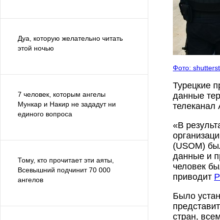
Дуа, которую желательно читать
этой ночью
Фото: shutters
Турецкие п
7 человек, которым ангелы
данные тер
Мункар и Накир не зададут ни
телеканал 
единого вопроса
«В результ
организаци
(USOM) был
данные и п
Тому, кто прочитает эти аяты,
человек бы
Всевышний подчинит 70 000
приводит
Р
ангелов
Было устан
представит
стран, все