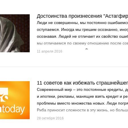
Достоинства произнесения "Астагфи
Люди не совершенны, мы постоянно ошибаемся
оступаемся. Иногда мы грешим осознанно, иног
осознавая. Людей не отличает их свойство оши
мы отличаемся по своему отношению после со
относимся к своему греху?
11 апреля 2016
11 советов как избежать страшнейшег
Современный мир – это постоянные кредиты, 
и ипотеки, рекламы, манящие взять кредит и р
проблемы вместо множества новых. Люди погря
Риба приносит сложности в эту жизнь, но больш
последствия в ахирате.
28 октября 2016