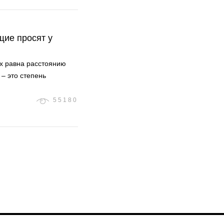
щие просят у
ых равна расстоянию
– это степень
55180