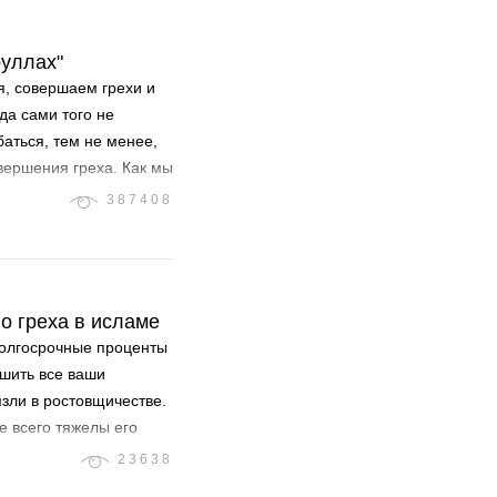
руллах"
, совершаем грехи и
да сами того не
баться, тем не менее,
вершения греха. Как мы
387408
о греха в исламе
долгосрочные проценты
ешить все ваши
зли в ростовщичестве.
е всего тяжелы его
23638