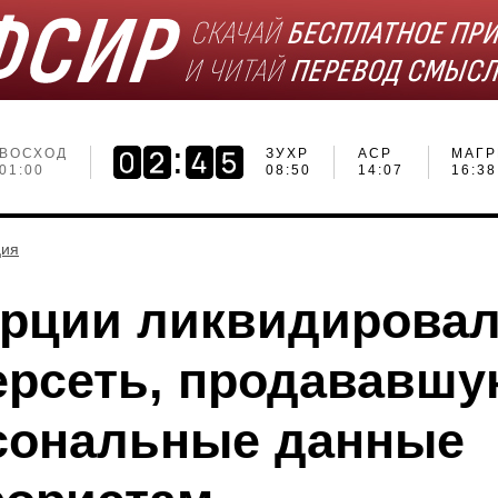
ВОСХОД
ЗУХР
АСР
МАГР
01:00
08:50
14:07
16:38
ция
урции ликвидирова
ерсеть, продававш
сональные данные