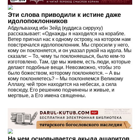
Эти слова приводили к истине даже
идолопоклонников
Абдульвахид ибн Зейд (куддиса сирруху)
рассказывает: «Однажды я находился на корабле.
Ветер пригнал нас к одному острову, на котором нам
повстречался идолопоклонник. Мы спросили у него,
кому он поклоняется, и он указал рукой на идола. Мы
сказали: – То, чему ты поклоняешься, было кем-то
изготовлено. Там, где мы живем, есть люди, которые
делают подобные вещи. Невозможно, чтобы это
было божеством, которому поклоняются. – А вы
кому поклоняетесь? – Мы поклоняемся Великому
Аллаху, чей трон находится на небесах, а сила
повсюду, Его решению подчинены и живые, и
мертвые, а Его имена священны.
На чем основывается акыда ашаритов