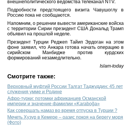
внешнеполитического ведомства телеканал NTV.
Подробности предстоящего визита Чавушоглу в
Россию пока не сообщаются.
Напомним, о решении вывести американские войска
с территории Сирии президент США Дональд Трамп
объявил на прошлой неделе.
Президент Турции Реджеп Тайип Эрдоган на этом
фоне заявил, что Анкара готова начать операцию в
сирийском Манбидже против курдских
формирований незамедлительно.
Islam-today
Смотрите также:
Верховный муфтий России Талгат Таджуддин: 45 лет
служения умме и Родине
Афро-турки: потомки африканцев Османской
империи и значение фамилии «Karaboğa»
Как совершать намаз во время отпуска в Турции ?
Мечеть Хузур в Кемере – оазис покоя на берегу моря
(Фото)