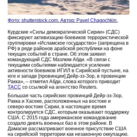
Фото: shutterstock.com. Автор: Pavel Chagochkin.
Курдские «Силы демократической Сирии» (СДС)
фиксируют активизацию боевиков террористической
группировки «Исламское государство» (запрещена в
РФ) в ряде районов арабской республики на фоне
текущих событий в стране. Об этом заявил
командующий СДС Мазлюм Абди. «В связи с
текущими событиями наблюдается усиление
активности боевиков ИГИЛ в Сирийской пустыне, на
юге и западе [провинции] Дейр-эз-Зор, в провинции
Ракка», – отметил Абди, слова которого приводит
ТАСС
со ссылкой на агентство Reuters.
Большая часть сирийских провинций Дейр-эз-Зор,
Ракка и Хасеке, расположенных на востоке и
северо-востоке Сирии, в настоящее время
контролируется СДС, которым оказывают поддержку
США. С 2015 года американское командование
создало девять военных баз в этом районе. В
Дамаске рассматривают военное присутствие США
на сирийской территории как незаконную оккупацию.