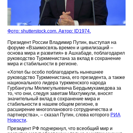
Фото: shutterstock.com. Автор: ID1974.
Президент России Владимир Путин, выступая на
форуме «Взаимосвязь времен и цивилизаций –
основа мира и развития» в Ашхабаде, поблагодарил
руководство Туркменистана за вклад в сохранение
мира и стабильности в регионе.
«Хотел бы особо поблагодарить нынешнее
руководство Туркменистана, его президента, а также
национального лидера туркменского народа
Гурбангулы Мяликгулыевича Бердымухамедова за
то, что они, следуя заветам Махтумкули, вносят
значительный вклад в сохранение мира и
стабильности в нашем общем регионе, в
расширение многопланового сотрудничества и
партнерства», – сказал Путин, слова которого
РИА
Новости
.
Президент РФ подчеркнул, что всеобщий мир и