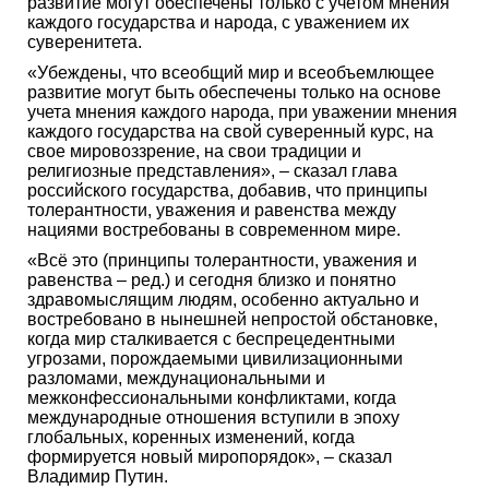
развитие могут обеспечены только с учетом мнения
каждого государства и народа, с уважением их
суверенитета.
«Убеждены, что всеобщий мир и всеобъемлющее
развитие могут быть обеспечены только на основе
учета мнения каждого народа, при уважении мнения
каждого государства на свой суверенный курс, на
свое мировоззрение, на свои традиции и
религиозные представления», – сказал глава
российского государства, добавив, что принципы
толерантности, уважения и равенства между
нациями востребованы в современном мире.
«Всё это (принципы толерантности, уважения и
равенства – ред.) и сегодня близко и понятно
здравомыслящим людям, особенно актуально и
востребовано в нынешней непростой обстановке,
когда мир сталкивается с беспрецедентными
угрозами, порождаемыми цивилизационными
разломами, междунациональными и
межконфессиональными конфликтами, когда
международные отношения вступили в эпоху
глобальных, коренных изменений, когда
формируется новый миропорядок», – сказал
Владимир Путин.