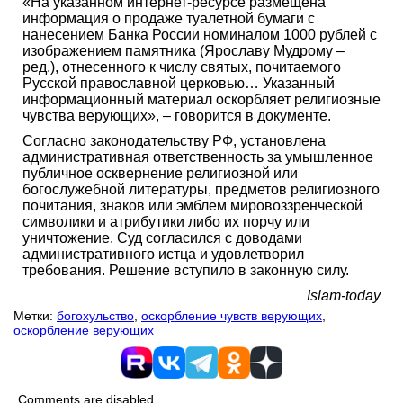
«На указанном интернет-ресурсе размещена
информация о продаже туалетной бумаги с
нанесением Банка России номиналом 1000 рублей с
изображением памятника (Ярославу Мудрому –
ред.), отнесенного к числу святых, почитаемого
Русской православной церковью… Указанный
информационный материал оскорбляет религиозные
чувства верующих», – говорится в документе.
Согласно законодательству РФ, установлена
административная ответственность за умышленное
публичное осквернение религиозной или
богослужебной литературы, предметов религиозного
почитания, знаков или эмблем мировоззренческой
символики и атрибутики либо их порчу или
уничтожение. Суд согласился с доводами
административного истца и удовлетворил
требования. Решение вступило в законную силу.
Islam-today
Метки:
богохульство
,
оскорбление чувств верующих
,
оскорбление верующих
Comments are disabled