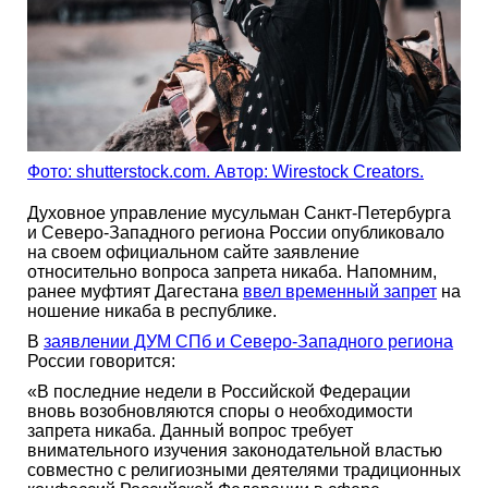
Фото: shutterstock.com. Автор: Wirestock Creators.
Духовное управление мусульман Санкт-Петербурга
и Северо-Западного региона России опубликовало
на своем официальном сайте заявление
относительно вопроса запрета никаба. Напомним,
ранее муфтият Дагестана
ввел временный запрет
на
ношение никаба в республике.
В
заявлении ДУМ СПб и Северо-Западного региона
России говорится:
«В последние недели в Российской Федерации
вновь возобновляются споры о необходимости
запрета никаба. Данный вопрос требует
внимательного изучения законодательной властью
совместно с религиозными деятелями традиционных