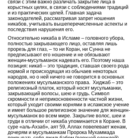
связи с этим важно различать закрытие лица в
корыстных целях, в связи с соблюдениями традиций
и из практических целей. Главная задача
законодателей, рассматривая запрет ношения
никабов, учитывать вышеперечисленные аспекты и
последствия нарушения его.
Относительно никаба в Исламе – головного убора,
полностью закрывающего лицо, оставляя лишь
прорезь для глаз, – то ни Коран, ни Сунна не
предписывают его ношение и не обязывают
женщин-мусульманок надевать его. Поэтому наша
позиция: никаб – это традиция, ставшая своего рода
нормой и происходящая из обычаев некоторых
народов, но о ней ничего не говорится в основных
положениях мусульманского права. Хиджаб – это
религиозный платок, который носят мусульманки,
закрывающий волосы, шею и грудь. Символ
скромности и неприкосновенности частной жизни,
который уходит своими корнями в исламское учение
и имеет большое религиозное значение для женщин-
мусульманок во всем мире. Закрытие волос, шеи и
груди в отличии от никаба упоминается в Коране. В
суре «аль-Ахзаб», аят 59, Аллах повелевает женам,
дочерям и мусульманкам Пророка Мухаммада
покрывать себя джильбабом (верхней одеждой),