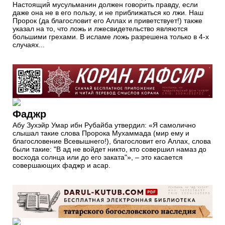
Настоящий мусульманин должен говорить правду, если
даже она не в его пользу, и не приближаться ко лжи. Наш
Пророк (да благословит его Аллах и приветствует!) также
указал на то, что ложь и лжесвидетельство являются
большими грехами. В исламе ложь разрешена только в 4-х
случаях...
Фаджр
Абу Зухэйр Умар ибн Рубайба утвердил: «Я самолично
слышал такие слова Пророка Мухаммада (мир ему и
благословение Всевышнего!), благословит его Аллах, слова
были такие: "В ад не войдет никто, кто совершил намаз до
восхода солнца или до его заката"», – это касается
совершающих фаджр и асар.