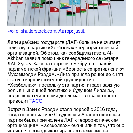
Фото: shutterstock.com. Автор: justit.
Лиги арабских государств (ЛАГ) больше не считает
шиитскую партию «Хезболлах» террористической
организацией. Об этом, как сообщила газета Al-
Akhbar, заявил помощник генерального секретаря
ЛАГ Хусам Заки на встрече в Бейруте с главой
парламентской фракции «Верность сопротивлению»
Мухаммедом Раадом. «Лига приняла решение снять
статус террористической группировки с
«Хезболлах», поскольку эта партия играет важную
роль в нынешней политике и будущем Ливана», –
подчеркнул египетский дипломат, слова которого
приводит
ТАСС
.
Встреча Заки с Раадом стала первой с 2016 года,
когда по инициативе Саудовской Аравии шиитская
партия была причислена ЛАГ к террористическим
организациям. «Хезболлах» обвинили в том, что она
является проводником иранского влияния на