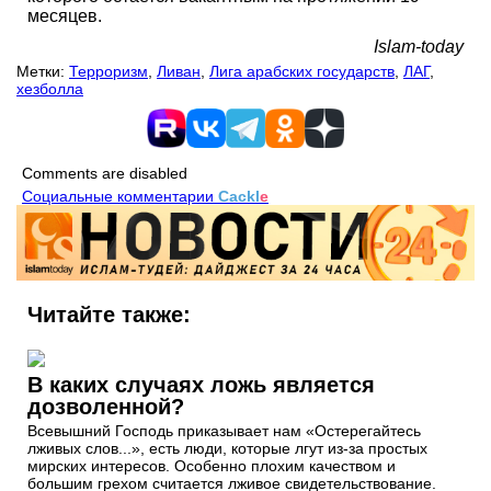
месяцев.
Islam-today
Метки:
Терроризм
,
Ливан
,
Лига арабских государств
,
ЛАГ
,
хезболла
Comments are disabled
Социальные комментарии
Cackl
e
Читайте также:
В каких случаях ложь является
дозволенной?
Всевышний Господь приказывает нам «Остерегайтесь
лживых слов...», есть люди, которые лгут из-за простых
мирских интересов. Особенно плохим качеством и
большим грехом считается лживое свидетельствование.