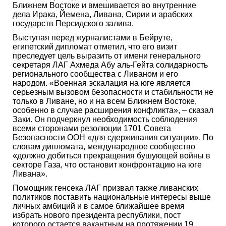
Ближнем Востоке и вмешивается во внутренние
дела Ирака, Йемена, Ливана, Сирии и арабских
государств Персидского залива.
Выступая перед журналистами в Бейруте,
египетский дипломат отметил, что его визит
преследует цель выразить от имени генерального
секретаря ЛАГ Ахмеда Абу аль-Гейта солидарность
регионального сообщества с Ливаном и его
народом. «Военная эскалация на юге является
серьезным вызовом безопасности и стабильности не
только в Ливане, но и на всем Ближнем Востоке,
особенно в случае расширения конфликта», – сказал
Заки. Он подчеркнул необходимость соблюдения
всеми сторонами резолюции 1701 Совета
Безопасности ООН «для сдерживания ситуации». По
словам дипломата, международное сообщество
«должно добиться прекращения бушующей войны в
секторе Газа, что остановит конфронтацию на юге
Ливана».
Помощник генсека ЛАГ призвал также ливанских
политиков поставить национальные интересы выше
личных амбиций и в самое ближайшее время
избрать нового президента республики, пост
которого остается вакантным на протяжении 19