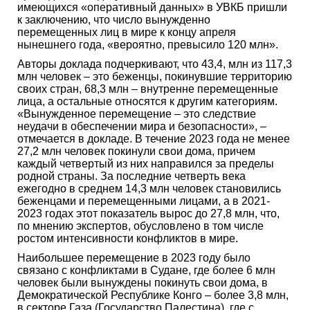
имеющихся «оперативный данных» в УВКБ пришли
к заключению, что число вынужденно
перемещенных лиц в мире к концу апреля
нынешнего года, «вероятно, превысило 120 млн».
Авторы доклада подчеркивают, что 43,4, млн из 117,3
млн человек – это беженцы, покинувшие территорию
своих стран, 68,3 млн – внутренне перемещенные
лица, а остальные относятся к другим категориям.
«Вынужденное перемещение – это следствие
неудачи в обеспечении мира и безопасности», –
отмечается в докладе. В течение 2023 года не менее
27,2 млн человек покинули свои дома, причем
каждый четвертый из них направился за пределы
родной страны. За последние четверть века
ежегодно в среднем 14,3 млн человек становились
беженцами и перемещенными лицами, а в 2021-
2023 годах этот показатель вырос до 27,8 млн, что,
по мнению экспертов, обусловлено в том числе
ростом интенсивности конфликтов в мире.
Наибольшее перемещение в 2023 году было
связано с конфликтами в Судане, где более 6 млн
человек были вынуждены покинуть свои дома, в
Демократической Республике Конго – более 3,8 млн,
в секторе Газа (Государство Палестина), где с