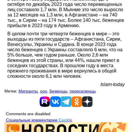
октября по декабрь 2023 года число перемещенных
лиц составило 1,7 млн. В Мьянме это число выросло
за 12 месяцев на 1,3 млн, в Афганистане – на 740
тыс., в Сирии – на 174 тыс. Более 140 тыс. беженцев
прибыли в 2023 году в Армению.
В целом почти три четверти беженцев в мире – это
выходцы из пяти государств – Афганистана, Сирии,
Венесуэлы, Украины и Судана. В конце 2023 года
число беженцев с Украины составляло 6 млн, что на
5% больше, чем годом раньше. Около 2,6 млн
беженцев из этой страны, или 44%, нашли приют в
соседних государствах. В прошлом году в места
прежнего проживания в мире вернулись в общей
сложности около 6,1 млн человек.
Islam-today
Метки:
Мигранты
,
оон
,
Беженцы
,
переселенцы
Comments are disabled
Социальные комментарии
Cackl
e