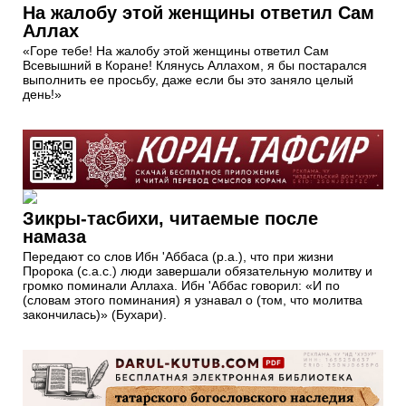
На жалобу этой женщины ответил Сам
Аллах
«Горе тебе! На жалобу этой женщины ответил Сам
Всевышний в Коране! Клянусь Аллахом, я бы постарался
выполнить ее просьбу, даже если бы это заняло целый
день!»
Зикры-тасбихи, читаемые после
намаза
Передают со слов Ибн 'Аббаса (р.а.), что при жизни
Пророка (с.а.с.) люди завершали обязательную молитву и
громко поминали Аллаха. Ибн 'Аббас говорил: «И по
(словам этого поминания) я узнавал о (том, что молитва
закончилась)» (Бухари).