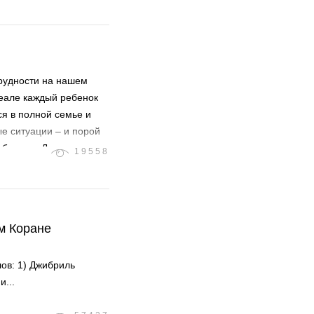
трудности на нашем
деале каждый ребенок
я в полной семье и
ые ситуации – и порой
бенком. Дети, которые
19558
о, подвергаются
инансово,
 из родителей берет на
тери и отца
м Коране
ов: 1) Джибриль
...