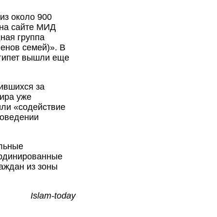
из около 900
 на сайте МИД
ная группа
ленов семей)». В
Египет вышли еще
тившихся за
ира уже
или «содействие
роведении
ильные
ординированные
аждан из зоны
Islam-today