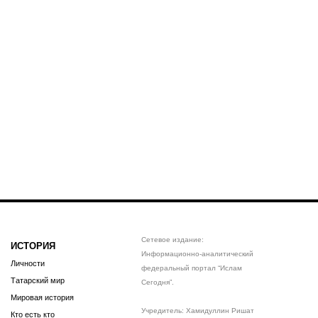
Сетевое издание:
ИСТОРИЯ
Информационно-аналитический
Личности
федеральный портал “Ислам
Татарский мир
Сегодня”.
Мировая история
Учредитель: Хамидуллин Ришат
Кто есть кто