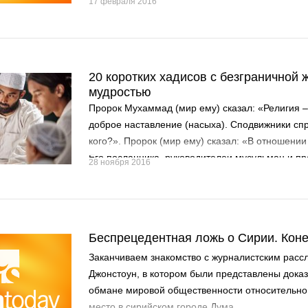
17 февраля 2016
20 коротких хадисов с безграничной 
мудростью
Пророк Мухаммад (мир ему) сказал: «Религия –
доброе наставление (насыха). Сподвижники сп
кого?». Пророк (мир ему) сказал: «В отношении
Его посланника, руководителей мусульман и пр
28 ноября 2016
(Муслим).
Беспрецедентная ложь о Сирии. Коне
Заканчиваем знакомство с журналистским расс
Джонстоун, в котором были представлены дока
обмане мировой общественности относительно
место в сирийском городе Дума...