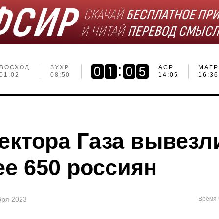
ВОСХОД
ЗУХР
АСР
МАГР
01:02
08:50
14:05
16:36
сектора Газа вывезл
ее 650 россиян
ября 2023
Время 