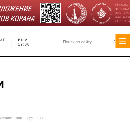
ИБ
ИША
19:06
и
чтения: 1 мин
970