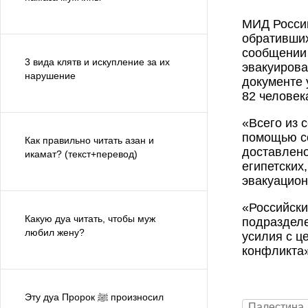
МИД России
обративших
сообщении 
3 вида клятв и искупление за их
эвакуирова
нарушение
документе 
82 человек
«Всего из 
помощью со
Как правильно читать азан и
доставлено
икамат? (текст+перевод)
египетских
эвакуацион
«Российски
Какую дуа читать, чтобы муж
подраздел
любил жену?
усилия с ц
конфликта»
Эту дуа Пророк ﷺ произносил
Палестина