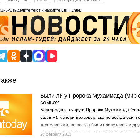
ибку, выделите текст и нажмите Ctrl + Enter.
также
Были ли у Пророка Мухаммада (мир 
семье?
Благородные супруги Пророка Мухаммада (сал
саллям), матери правоверных, не всегда были 
терпеливыми, не всегда были приветливы и др
поддавались чувствам, отчего у них менялось 
28 февраля 2013
людям