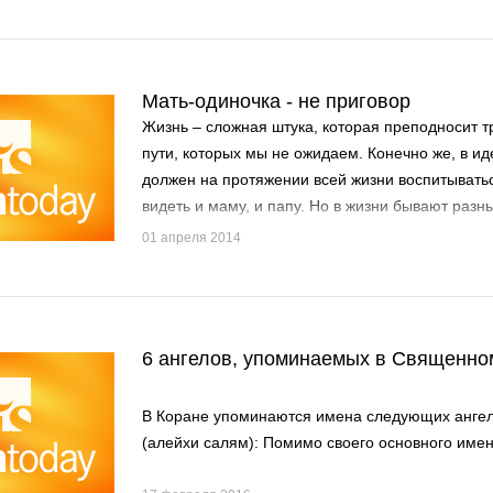
Мать-одиночка - не приговор
Жизнь – сложная штука, которая преподносит 
пути, которых мы не ожидаем. Конечно же, в и
должен на протяжении всей жизни воспитыватьс
видеть и маму, и папу. Но в жизни бывают разн
женщина оказывается один на один со своим ре
01 апреля 2014
растут под крылом матери-одиночки, чаще всег
стереотипам. Быть единственным родителем ф
эмоционально и физически трудно, так как один
себя двойную родительскую обязанность как ма
6 ангелов, упоминаемых в Священно
В Коране упоминаются имена следующих ангел
(алейхи салям): Помимо своего основного имени