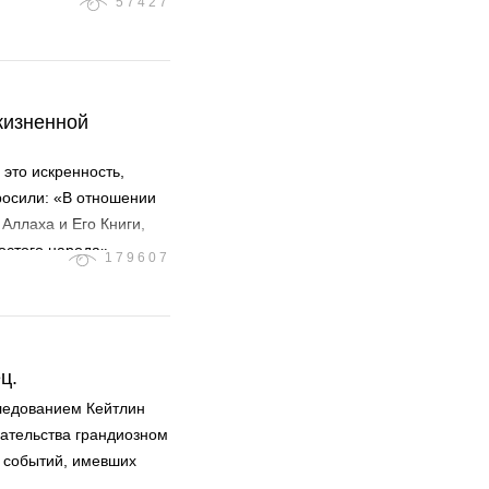
57427
жизненной
 это искренность,
росили: «В отношении
 Аллаха и Его Книги,
остого народа»
179607
ц.
ледованием Кейтлин
зательства грандиозном
 событий, имевших