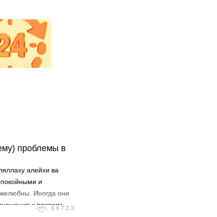
ему) проблемы в
ляллаху алейхи ва
спокойными и
ужелюбны. Иногда они
отношение к близким
66723