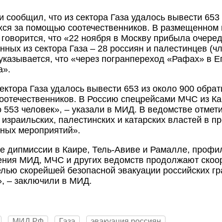
 сообщил, что из сектора Газа удалось вывести 653 
ся за помощью соотечественников. В размещенном
говорится, что «22 ноября в Москву прибыла очеред
нных из сектора Газа – 28 россиян и палестинцев (ч
указывается, что «через погранпереход «Рафах» в 
а».
сектора Газа удалось вывести 653 из около 900 обра
отечественников. В Россию спецрейсами МЧС из Ка
 553 человек», – указали в МИД. В ведомстве отмет
, израильских, палестинских и катарских властей в п
ных мероприятий».
е дипмиссии в Каире, Тель-Авиве и Рамалле, проф
ения МИД, МЧС и других ведомств продолжают ско
елью скорейшей безопасной эвакуации российских гр
, – заключили в МИД.
МИД РФ
Газа
эвакуация россиян