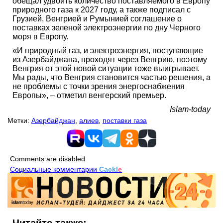
обещал удвоить количество поставляемого в Европу
природного газа к 2027 году, а также подписал с
Грузией, Венгрией и Румынией соглашение о
поставках зеленой электроэнергии по дну Черного
моря в Европу.
«И природный газ, и электроэнергия, поступающие
из Азербайджана, проходят через Венгрию, поэтому
Венгрия от этой новой ситуации тоже выигрывает.
Мы рады, что Венгрия становится частью решения, а
не проблемы с точки зрения энергоснабжения
Европы», – отметил венгерский премьер.
Islam-today
Метки:
Азербайджан
,
алиев
,
поставки газа
Comments are disabled
Социальные комментарии
Cackl
e