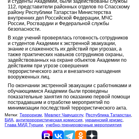
и студенты Академии, были задействованы службы
112, представители районных отделов по Спасскому
району Республики Татарстан Министерства
внутренних дел Российской Федерации, МЧС
России, Росгвардии и Федеральной службы
безопасности.
В ходе учений проверялась готовность сотрудников
и студентов Академии к экстренной эвакуации,
знание и слаженность их действий при угрозах, а
также практических навыков сотрудников охраны,
задействованных на охране объектов Академии по
действиям при угрозе совершения
террористического акта и внезапного нападения
вооруженных лиц.
По окончании экстренной эвакуации с работниками и
обучающимися Академии были проведены
показательные занятия по оказанию первой помощи
пострадавшим и отработке мероприятий по
минимизации последствий террористического акта.
Метки:
Терроризм
,
Мевлют Чавушоглу
,
Республика Татарстан
,
БИА
,
антитеррористическая комиссия
,
украинский кризис
,
Глава МИД Турции
,
учебно-тренировочные мероприятия