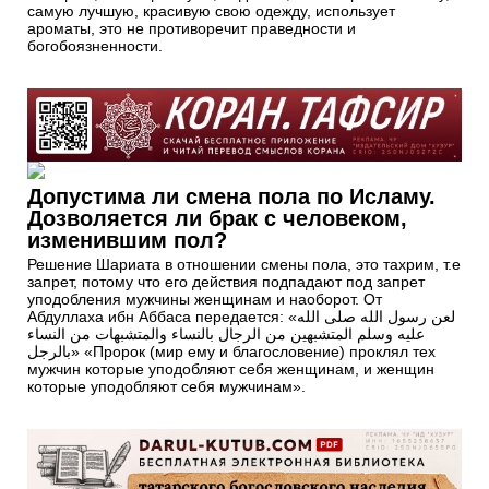
самую лучшую, красивую свою одежду, использует
ароматы, это не противоречит праведности и
богобоязненности.
Допустима ли смена пола по Исламу.
Дозволяется ли брак с человеком,
изменившим пол?
Решение Шариата в отношении смены пола, это тахрим, т.е
запрет, потому что его действия подпадают под запрет
уподобления мужчины женщинам и наоборот. От
Абдуллаха ибн Аббаса передается: «لعن رسول الله صلى الله
عليه وسلم المتشبهين من الرجال بالنساء والمتشبهات من النساء
بالرجل» «Пророк (мир ему и благословение) проклял тех
мужчин которые уподобляют себя женщинам, и женщин
которые уподобляют себя мужчинам».