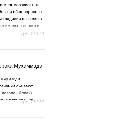
 многом зависит от
ейных и общенародных
ы традиции позволяют
аксимально дорого и
, гипюром, но оно не
20787
седневного убранства
ророка Мухаммада
(мир ему и
сознании оживают
 доволен Аллах).
е, а куда больше
76030
наем меньше, чем о
да будет им доволен