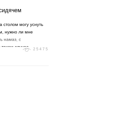
 сидячем
а столом могу уснуть
м, нужно ли мне
ь намаз, с
 таком случае
25475