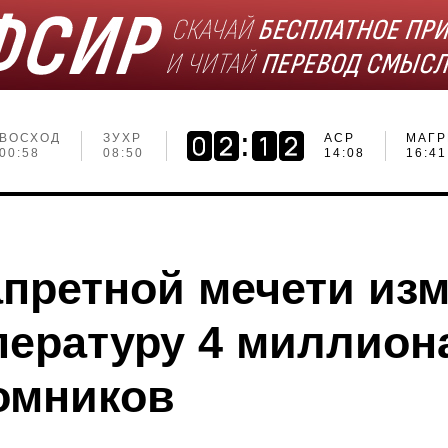
ВОСХОД
ЗУХР
АСР
МАГР
00:58
08:50
14:08
16:41
апретной мечети из
пературу 4 миллион
омников