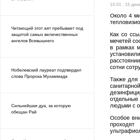
15:01 , 15 де
Около 4 м
тепловизио
Читающий этот аят пребывает под
Как со сс
защитой самых величественных
мечетей с
ангелов Всевышнего
в рамках 
установил
расстоянии
сотни сотр
Нобелевский лауреат подтвердил
слова Пророка Мухаммада
Также для 
санитарн
дезинфици
отдельные 
людьми с о
Сильнейшая дуа, за которую
обещан Рай
Особое вни
проходят
ультрафио