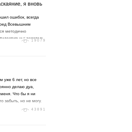
аскаяние, я вновь
ершил ошибок, всегда
перед Всевышним
ься методично
 Милостивый Создатель
19079
 уже 6 лет, но все
оянно делаю дуа,
 меня. Что бы я ни
о забыть, но не могу.
43891