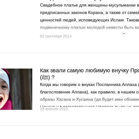
Свадебное платье для женщины-мусульманки во
предписанных законов Корана, а также от сем
ценностей людей, исповедующих Ислам. Таков
подвенечному платью молодой невесты быть м
красиво задекорированным кружевами, бисером
02 сентября 2014
должно иметь крой, который отличается от пов
мусульманских красавиц.
Как звали самую любимую внучку П
(ﷺ) ?
Когда мы говорим о внуках Посланника Аллаха 
благословение Аллаха), как правило, в нашем 
образы Хасана и Хусаина (да будет ими обоими
Однако у Благословенного Пророка было не дво
28 апреля 2015
внуков и внучек, о которых мы, к сожалению, з
знаменитых сыновьях праведного халифа Али (
Аллах)...