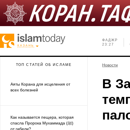
ФАДЖР
23:27
КАЗАНЬ
ТОП СТАТЕЙ ОБ ИСЛАМЕ
Новости
В З
Аяты Корана для исцеления от
всех болезней
тем
пал
Как называется пещера, которая
спасла Пророка Мухаммада (ﷺ)
от гибели?