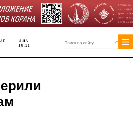
ИБ
ИША
18:11
мерили
ам