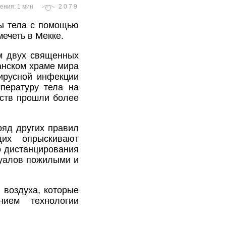
ения: 1 мин
2079
ы тела с помощью
ечеть в Мекке.
ам двух священных
анском храме мира
ирусной инфекции
пературу тела на
йств прошли более
ряд других правил
щих опрыскивают
о дистанцирования
туалов пожилыми и
 воздуха, которые
нием технологии