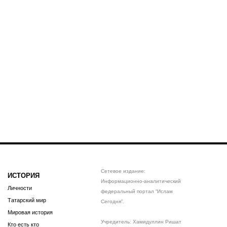
Сетевое издание:
ИСТОРИЯ
Информационно-аналитический
Личности
федеральный портал “Ислам
Татарский мир
Сегодня”.
Мировая история
Учредитель: Хамидуллин Ришат
Кто есть кто