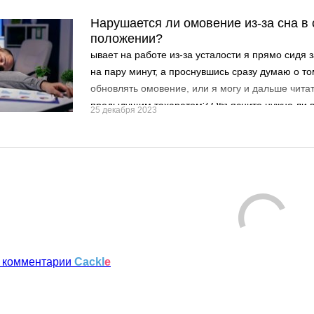
Нарушается ли омовение из-за сна в
положении?
ывает на работе из-за усталости я прямо сидя з
на пару минут, а проснувшись сразу думаю о то
обновлять омовение, или я могу и дальше читат
предыдущим тахаратом? Объясните нужно ли в
25 декабря 2023
обновлять тахарат?
 комментарии
Cackl
e