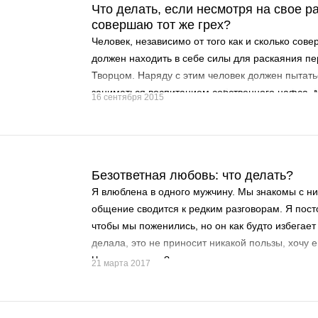
Что делать, если несмотря на свое р
совершаю тот же грех?
Человек, независимо от того как и сколько сов
должен находить в себе силы для раскаяния 
Творцом. Наряду с этим человек должен пытат
заниматься воспитанием собственного нафса.
16 сентября 2015
сказал в одном из аятов Священного Корана:
Безответная любовь: что делать?
Я влюблена в одного мужчину. Мы знакомы с ним
общение сводится к редким разговорам. Я пост
чтобы мы поженились, но он как будто избегает
делала, это не приносит никакой пользы, хочу ег
Что мне делать?
21 марта 2017