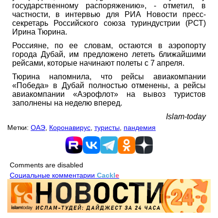
государственному распоряжению», - отметил, в
частности, в интервью для РИА Новости пресс-
секретарь Российского союза туриндустрии (РСТ)
Ирина Тюрина.
Россияне, по ее словам, остаются в аэропорту
города Дубай, им предложено лететь ближайшими
рейсами, которые начинают полеты с 7 апреля.
Тюрина напомнила, что рейсы авиакомпании
«Победа» в Дубай полностью отменены, а рейсы
авиакомпании «Аэрофлот» на вывоз туристов
заполнены на неделю вперед.
Islam-today
Метки:
ОАЭ
,
Коронавирус
,
туристы
,
пандемия
Comments are disabled
Социальные комментарии
Cackl
e