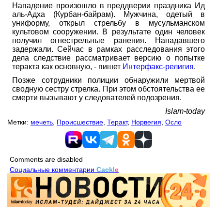
Нападение произошло в преддверии праздника Ид
аль-Адха (Курбан-байрам). Мужчина, одетый в
униформу, открыл стрельбу в мусульманском
культовом сооружении. В результате один человек
получил огнестрельные ранения. Нападавшего
задержали. Сейчас в рамках расследования этого
дела следствие рассматривает версию о попытке
теракта как основную, - пишет
Интерфакс-религия
.
Позже сотрудники полиции обнаружили мертвой
сводную сестру стрелка. При этом обстоятельства ее
смерти вызывают у следователей подозрения.
Islam-today
Метки:
мечеть
,
Происшествие
,
Теракт
,
Норвегия
,
Осло
Comments are disabled
Социальные комментарии
Cackl
e