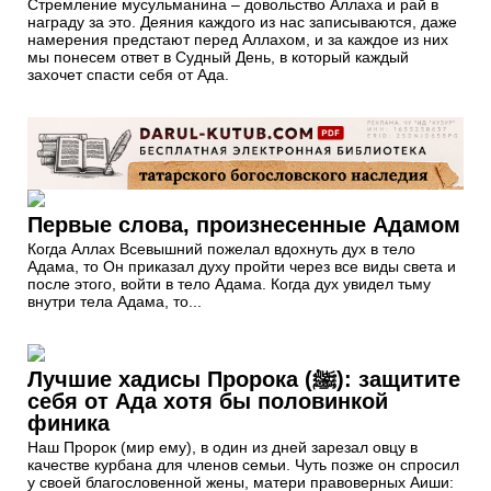
Стремление мусульманина – довольство Аллаха и рай в
награду за это. Деяния каждого из нас записываются, даже
намерения предстают перед Аллахом, и за каждое из них
мы понесем ответ в Судный День, в который каждый
захочет спасти себя от Ада.
Первые слова, произнесенные Адамом
Когда Аллах Всевышний пожелал вдохнуть дух в тело
Адама, то Он приказал духу пройти через все виды света и
после этого, войти в тело Адама. Когда дух увидел тьму
внутри тела Адама, то...
Лучшие хадисы Пророка (ﷺ): защитите
себя от Ада хотя бы половинкой
финика
Наш Пророк (мир ему), в один из дней зарезал овцу в
качестве курбана для членов семьи. Чуть позже он спросил
у своей благословенной жены, матери правоверных Аиши: