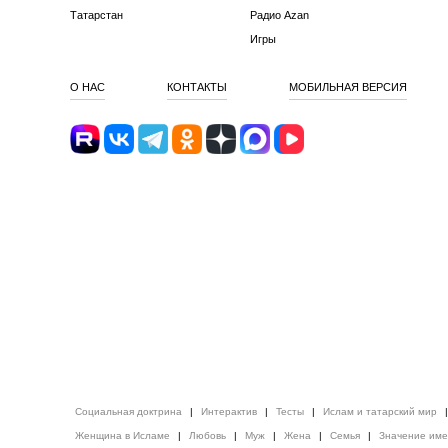
Татарстан
Радио Azan
Игры
О НАС
КОНТАКТЫ
МОБИЛЬНАЯ ВЕРСИЯ
Социальная доктрина
|
Интерактив
|
Тесты
|
Ислам и татарский мир
Женщина в Исламе
|
Любовь
|
Муж
|
Жена
|
Семья
|
Значение им