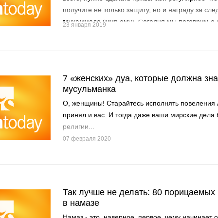
получите не только защиту, но и награду за сл
Мухаммада (мир ему). Сегодня мы поговрим о 
23 января 2019
7 «женских» дуа, которые должна зн
мусульманка
О, женщины! Старайтесь исполнять повеления 
принял и вас. И тогда даже ваши мирские дела 
религии...
07 февраля 2020
Так лучше не делать: 80 порицаемых 
в намазе
Намаз - это, наверное, первое, чему начинает 