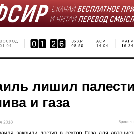
ВОСХОД
ЗУХР
АСР
МАГР
01:04
08:50
14:04
16:34
аиль лишил палест
ива и газа
ля 2018
Время чт
раиля закрыли доступ в сектор Газа для автоцис