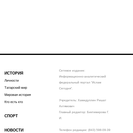
Сетевое издание:
ИСТОРИЯ
Информационно-аналитический
Личности
федеральный портал “Ислам
Татарский мир
Сегодня”.
Мировая история
Учредитель: Хамидуллин Ришат
Кто есть кто
Ахтямович
Главный редактор: Биктимирова Г.
СПОРТ
И.
НОВОСТИ
Телефон редакции: (843) 598-09-39