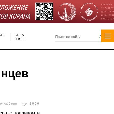
ИБ
ИША
19:01
инцев
ения: 0 мин
1656
терн с топливом и