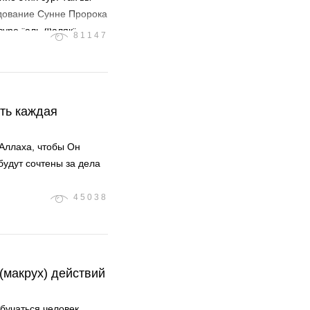
едование Сунне Пророка
суре "аль-Фаляк"
81147
ать каждая
Аллаха, чтобы Он
будут сочтены за дела
45038
(макрух) действий
обучаться человек,