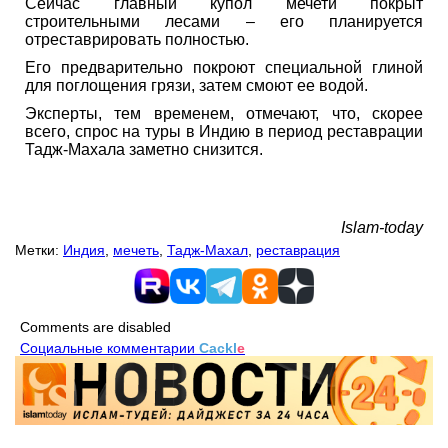
Сейчас главный купол мечети покрыт
строительными лесами – его планируется
отреставрировать полностью.
Его предварительно покроют специальной глиной
для поглощения грязи, затем смоют ее водой.
Эксперты, тем временем, отмечают, что, скорее
всего, спрос на туры в Индию в период реставрации
Тадж-Махала заметно снизится.
Islam-today
Метки:
Индия
,
мечеть
,
Тадж-Махал
,
реставрация
Comments are disabled
Социальные комментарии
Cackl
e