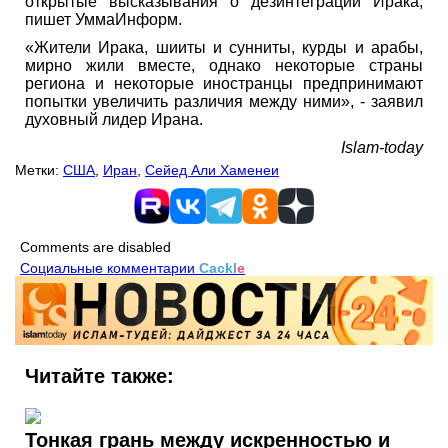
открытые высказывания о дезинтеграции Ирака,
пишет УммаИнформ.
«Жители Ирака, шииты и сунниты, курды и арабы,
мирно жили вместе, однако некоторые страны
региона и некоторые иностранцы предпринимают
попытки увеличить различия между ними», - заявил
духовный лидер Ирана.
Islam-today
Метки:
США
,
Иран
,
Сейед Али Хаменеи
Comments are disabled
Социальные комментарии
Cackl
e
Читайте также:
Тонкая грань между искренностью и