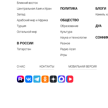
Ближний восток
Центральная Азия и Иран
ПОЛИТИКА
БЛОГИ
Запад
Камиль х
Арабский мир и Африка
ОБЩЕСТВО
Турция
Образование
ДУА
Остальной мир
Культура
Наука и технологии
СОННИ
В РОССИИ
Разное
Татарстан
Радио Azan
Игры
О НАС
КОНТАКТЫ
МОБИЛЬНАЯ ВЕРСИЯ