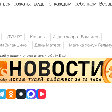
яться рожать, ведь, с каждым ребенком Всев
ДУМ РТ
Казань
Илдар хазрат Баязитов
ум Зиганшина
День Матери
Малика ханум Гельм
шибку, выделите текст и нажмите Ctrl + Enter.