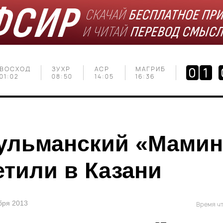
ВОСХОД
ЗУХР
АСР
МАГРИБ
01:02
08:50
14:05
16:36
ульманский «Мамин
етили в Казани
ября 2013
Время чт