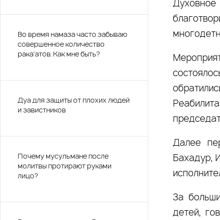
Духовно
благотвор
многодетн
Во время намаза часто забываю
совершенное количество
рака'атов. Как мне быть?
Мероприят
состоялос
обратили
Дуа для защиты от плохих людей
Реабилита
и завистников
председат
Далее пе
Почему мусульмане после
Бахадур, 
молитвы протирают руками
исполните
лицо?
За больш
детей, го