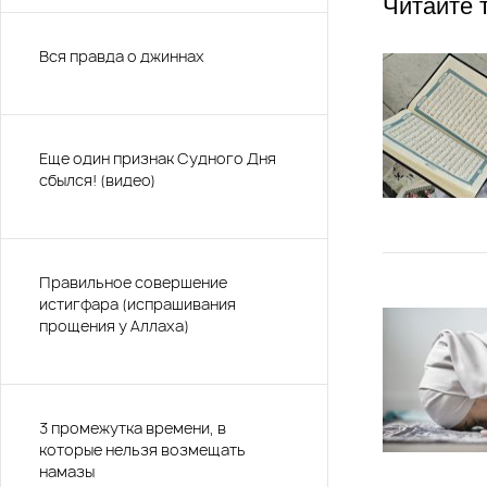
Читайте 
Вся правда о джиннах
Еще один признак Судного Дня
сбылся! (видео)
Правильное совершение
истигфара (испрашивания
прощения у Аллаха)
3 промежутка времени, в
которые нельзя возмещать
намазы