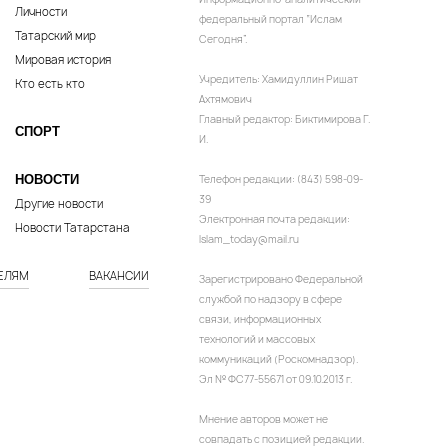
Личности
федеральный портал “Ислам
Татарский мир
Сегодня”.
Мировая история
Учредитель: Хамидуллин Ришат
Кто есть кто
Ахтямович
Главный редактор: Биктимирова Г.
СПОРТ
И.
НОВОСТИ
Телефон редакции: (843) 598-09-
39
Другие новости
Электронная почта редакции:
Новости Татарстана
Islam_today@mail.ru
ЕЛЯМ
ВАКАНСИИ
Зарегистрировано Федеральной
службой по надзору в сфере
связи, информационных
технологий и массовых
коммуникаций (Роскомнадзор).
Эл № ФС77-55671 от 09.10.2013 г.
Мнение авторов может не
совпадать с позицией редакции.