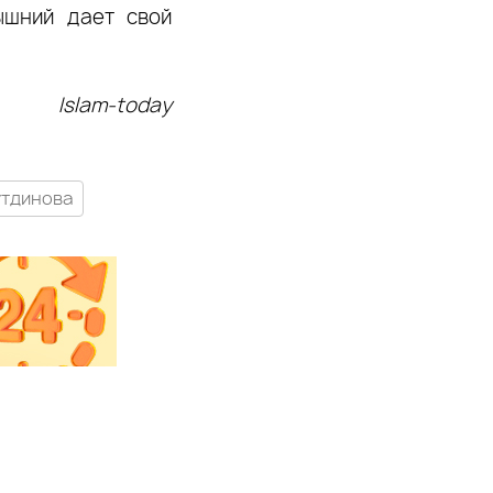
ышний дает свой
Islam-today
утдинова