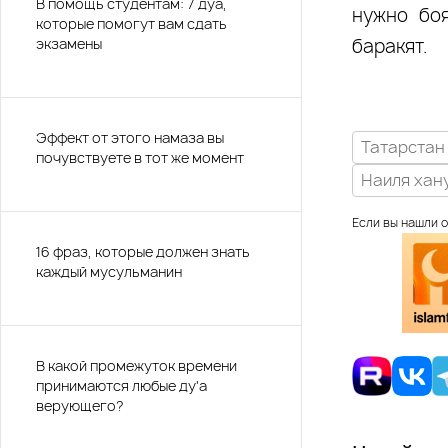
В помощь студентам: 7 дуа,
нужно бо
которые помогут вам сдать
экзамены
баракят.
Эффект от этого намаза вы
Татарстан
почувствуете в тот же момент
Наиля хан
Если вы нашли о
16 фраз, которые должен знать
каждый мусульманин
В какой промежуток времени
принимаются любые ду'а
верующего?