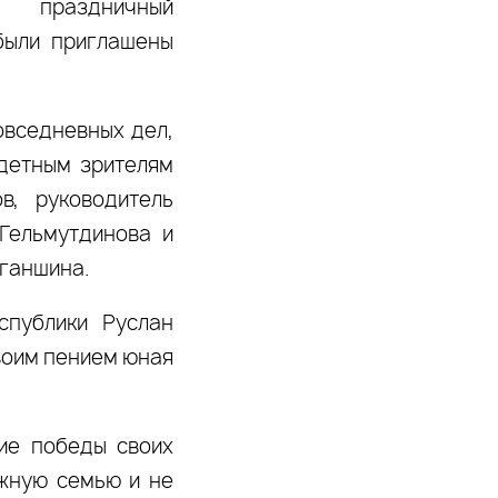
 праздничный
были приглашены
овседневных дел,
одетным зрителям
в, руководитель
Гельмутдинова и
ганшина.
спублики Руслан
своим пением юная
ие победы своих
ужную семью и не