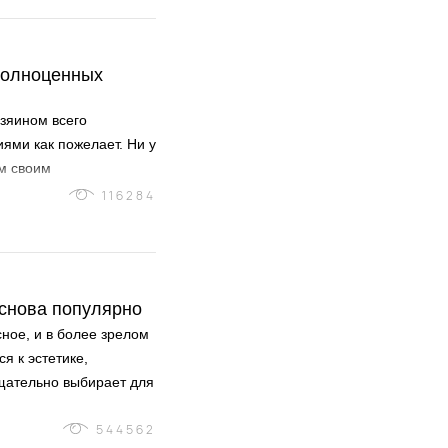
полноценных
зяином всего
ями как пожелает. Ни у
ым своим
яется произведением
116284
даст своим созданиям,
другой альтернативы.
 снова популярно
сное, и в более зрелом
я к эстетике,
 тщательно выбирает для
544562