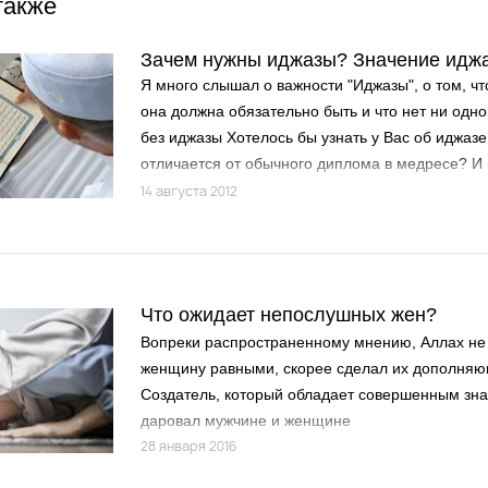
также
Зачем нужны иджазы? Значение идж
Я много слышал о важности "Иджазы", о том, ч
она должна обязательно быть и что нет ни одно
без иджазы Хотелось бы узнать у Вас об иджазе
отличается от обычного диплома в медресе? И 
стремиться? (Ленар, Челны)
14 августа 2012
Что ожидает непослушных жен?
Вопреки распространенному мнению, Аллах не
женщину равными, скорее сделал их дополняю
Создатель, который обладает совершенным зна
даровал мужчине и женщине
28 января 2016