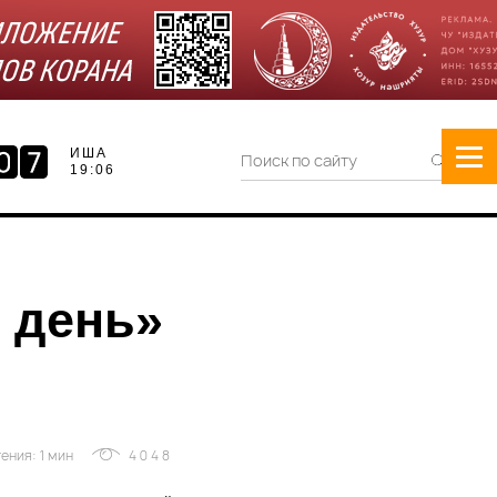
ИША
19:06
 день»
ения: 1 мин
4048