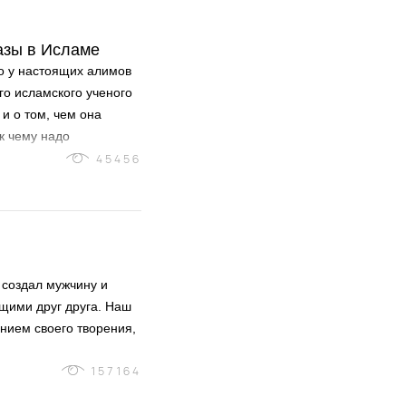
азы в Исламе
то у настоящих алимов
го исламского ученого
 и о том, чем она
к чему надо
45456
 создал мужчину и
щими друг друга. Наш
нием своего творения,
157164