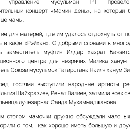
е управление мусульман РТ провело
ительный концерт «Мамин день», на который 
ые мамы.
ие для матерей, где им удалось отдохнуть от п
ь в кафе «Рэйхан». С добрыми словами к мног
сь заместитель муфтия Илдар хазрат Баязито
ционного центра для незрячих Малика ханум 
ель Союза мусульмок Татарстана Наиля ханум Зи
ред гостями выступили народные артисты ре
Ильгиз Шайхразиев, Ренат Валиев, затмила всех 
льница лучезарная Саида Мухаммаджанова.
им столом мамочки дружно обсуждали маленьк
ворили о том, как хорошо иметь большую и др