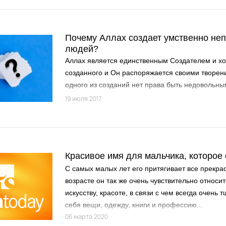
Почему Аллах создает умственно не
людей?
Аллах является единственным Создателем и хо
созданного и Он распоряжается своими творени
одного из созданий нет права быть недовольн
существованием, так как каждое создание явл
19 июля 2017
божественного творения. Какой вид Творец при
такой вид они и примут, и для них нет никакой 
Красивое имя для мальчика, которое
С самых малых лет его притягивает все прекра
возрасте он так же очень чувствительно относитс
искусству, красоте, в связи с чем всегда очень
себя вещи, одежду, книги и профессию...
06 марта 2020