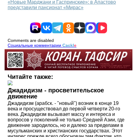
«Новые Марджани и Гаспринские»: в Апастово
представили пансионат «Мирас»
Comments are disabled
Социальные комментарии
Cackl
e
Читайте также:
Джадидизм - просветительское
движение
Джадидизм (арабск. - "новый") возник в конце 19
века и просуществовал до первой четверти 20-го
века. Джадидизм вызывает массу и интереса и
вопросов у поколений не только Средней Азии, где
движение зародилось, но и далеко за пределами в
мусульманских и христианских государствах. Этот
интерес прежде всего обоснован тем фактом, что