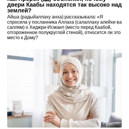
двери Каабы находятся так высоко над
землей?
Айша (радыйаллаху анха) рассказывала: «Я
спросила у посланника Аллаха (салаллаху алейхи ва
саллям) о Хиджри-Исмаил (место перед Каабой,
отгороженное полукруглой стеной), относится ли это
место к Дому?