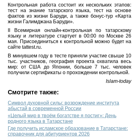
Контрольная работа состоит их нескольких этапов:
тест на знание татарского языка, тест на основе
фактов из жизни Баруди, а также бонус-тур «Карта
жизни Галимджана Баруди».
II Всемирная онлайн-контрольная по татарскому
языку и литературе стартует в 00:00 по Москве 26
мая. Присоединиться к контрольной можно будет на
сайте tattest.ru.
В минувшем году в тесте приняли участие свыше 10
тыс. участников, география проекта охватила весь
мир: от США до Японии, больше 7 тыс. человек
получили сертификаты о прохождении контрольной.
Islam-today
Смотрите также:
Символ духовной силы: возрождение института
абыстай в современной России
«Целый мир в твоём богатстве я постиг»: День
родного языка в Татарстане
Где получить исламское образование в Татарстане:
справочник для абитуриентов 2026