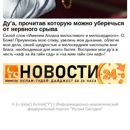
Ду’а, прочитав которую можно уберечься
от нервного срыва
Силой слов «Именем Аллаха милостивого и милосердного». О,
Боже! Приумножь мою славу, увеличь мое дыхание, облегчи
мои дела, своей щедростью и милосердием ниспошли мне
блага, необходимые для моего бытия. Восприми мои ду’а в
честь «каф ха йа гайн сад» и «ха мим гайн син каф»!
© {= date().format('Y') } Информационно-аналитический
федеральный портал "Ислам Сегодня"