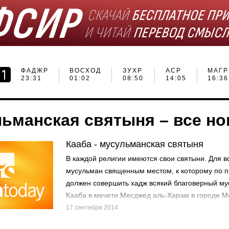
ФАДЖР
ВОСХОД
ЗУХР
АСР
МАГР
23:31
01:02
08:50
14:05
16:36
ьманская святыня – все нов
Кааба - мусульманская святыня
В каждой религии имеются свои святыни. Для 
мусульман священным местом, к которому по 
должен совершить хадж всякий благоверный му
Кааба в мечети Месджед аль-Харам в городе М
17 сентября 2014