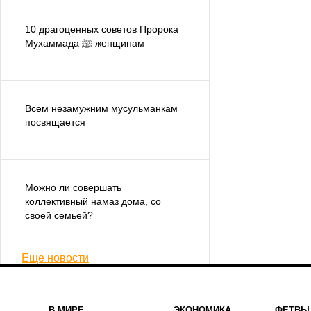
10 драгоценных советов Пророка
Мухаммада ﷺ женщинам
Всем незамужним мусульманкам
посвящается
Можно ли совершать
коллективный намаз дома, со
своей семьей?
Еще новости
В МИРЕ
ЭКОНОМИКА
ФЕТВЫ