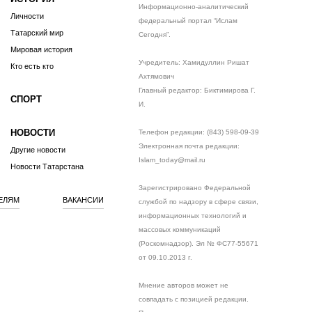
Информационно-аналитический
Личности
федеральный портал “Ислам
Татарский мир
Сегодня”.
Мировая история
Учредитель: Хамидуллин Ришат
Кто есть кто
Ахтямович
Главный редактор: Биктимирова Г.
СПОРТ
И.
НОВОСТИ
Телефон редакции: (843) 598-09-39
Электронная почта редакции:
Другие новости
Islam_today@mail.ru
Новости Татарстана
Зарегистрировано Федеральной
ЕЛЯМ
ВАКАНСИИ
службой по надзору в сфере связи,
информационных технологий и
массовых коммуникаций
(Роскомнадзор). Эл № ФС77-55671
от 09.10.2013 г.
Мнение авторов может не
совпадать с позицией редакции.