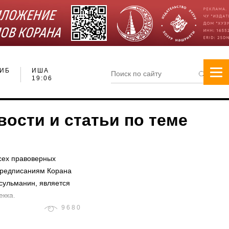
ИБ
ИША
19:06
ости и статьи по теме
всех правоверных
предписаниям Корана
сульманин, является
екка.
9680