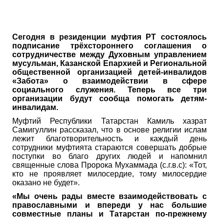
Сегодня в резиденции муфтия РТ состоялось
подписание трёхстороннего соглашения о
сотрудничестве между Духовным управлением
мусульман, Казанской Епархией и Региональной
общественной организацией детей-инвалидов
«Забота» о взаимодействии в сфере
социального служения. Теперь все три
организации будут сообща помогать детям-
инвалидам.
Муфтий Республики Татарстан Камиль хазрат
Самигуллин рассказал, что в основе религии ислам
лежит благотворительность и каждый день
сотрудники муфтията стараются совершать добрые
поступки во благо других людей и напомнил
священные слова Пророка Мухаммада (с.г.в.с): «Тот,
кто не проявляет милосердие, тому милосердие
оказано не будет».
«Мы очень рады вместе взаимодействовать с
православными и впереди у нас большие
совместные планы и Татарстан по-прежнему