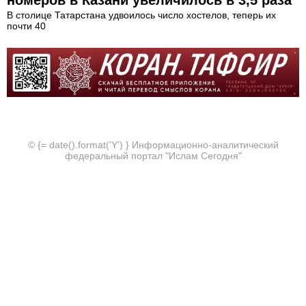
номеров в Казани увеличилось в 3,5 раза
В столице Татарстана удвоилось число хостелов, теперь их
почти 40
© {= date().format('Y') } Информационно-аналитический
федеральный портал "Ислам Сегодня"