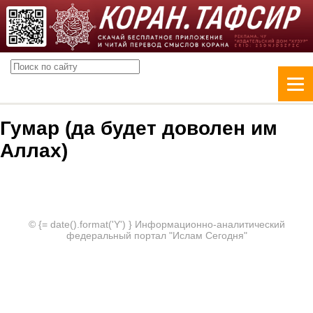
Гумар (да будет доволен им
Аллах)
© {= date().format('Y') } Информационно-аналитический
федеральный портал "Ислам Сегодня"