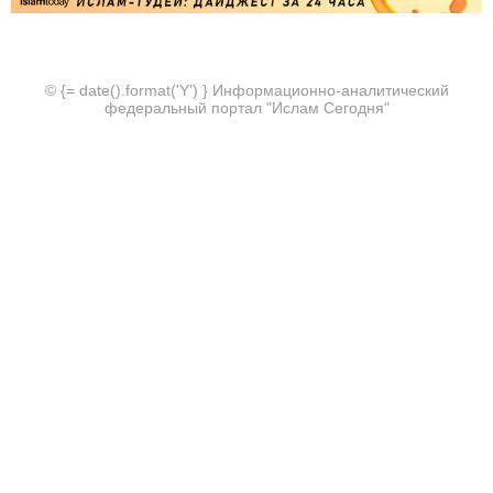
© {= date().format('Y') } Информационно-аналитический
федеральный портал "Ислам Сегодня"