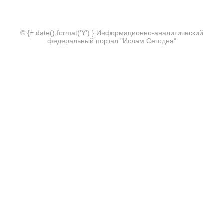
© {= date().format('Y') } Информационно-аналитический
федеральный портал "Ислам Сегодня"