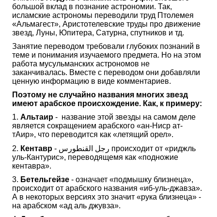
большой вклад в познание астрономии. Так,
исламские астрономы переводили труд Птолемея
«Альмагест», Аристотелевские труды про движение
звезд, Луны, Юпитера, Сатурна, спутников и тд.
Занятие переводом требовали глубоких познаний в
теме и понимания изучаемого предмета. Но на этом
работа мусульманских астрономов не
заканчивалась. Вместе с переводом они добавляли
ценную информацию в виде комментариев.
Поэтому не случайно названия многих звезд
имеют арабское происхождение. Как, к примеру:
1.
Альтаир
- название этой звезды на самом деле
является сокращением арабского «ан-Ниср ат-
тАир», что переводится как «летящий орел».
2.
Кентавр
- رجل القنطورس происходит от «риджль
уль-Кантурис», переводящемя как «подножие
кентавра».
3.
Бетельгейзе
- означает «подмышку близнеца»,
происходит от арабского названия «иб-уль-джавза».
А в некоторых версиях это значит «рука близнеца» -
на арабском «ад аль джувза».