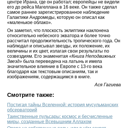
центре Ирана, где он работал; европейцы не видели
его до рейса Магеллана в 16 веке. Он также сделал
самое раннее зарегистрированное наблюдение
Галактики Андромеды, которую он описал как
«маленькое облако».
Он заметил, что плоскость эклиптики наклонена
относительно небесного экватора и более точно
рассчитал продолжительность тропического года. Он
наблюдал и описывал звезды, их положение, их
величины и их цвет, излагая свои результаты по
созвездиям. Его знаменитая
«Книга Неподвижных
Звезд»
была переведена на латынь и имела
значительное влияние в Европе с 13-го века
благодаря как текстовым описаниям, так и
изображениям, содержащимся в книге.
Ася Гагиева
Смотрите также:
Постигая тайны Вселенной: история мусульманских
обсерваторий
Таинственные пульсары: космос и бесчисленные
миры, созданные Всевышним Аллахом