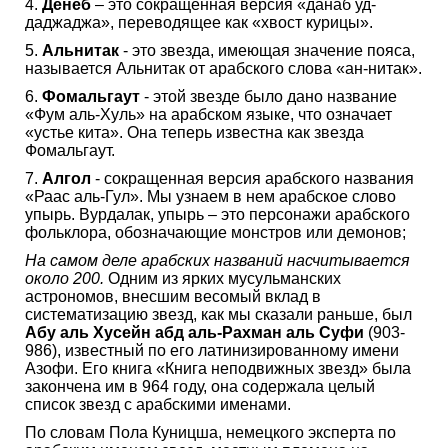
4.
Денеб
– это сокращенная версия «данаб уд-
даджаджа», переводящее как «хвост курицы».
5.
Альнитак
- это звезда, имеющая значение пояса,
называется Альнитак от арабского слова «ан-нитак».
6.
Фомальгаут
- этой звезде было дано название
«Фум аль-Хуль» на арабском языке, что означает
«устье кита». Она теперь известна как звезда
Фомальгаут.
7.
Алгол
- сокращенная версия арабского названия
«Раас аль-Гул». Мы узнаем в нем арабское слово
упырь. Вурдалак, упырь – это персонажи арабского
фольклора, обозначающие монстров или демонов;
На самом деле арабских названий насчитывается
около 200.
Одним из ярких мусульманских
астрономов, внесшим весомый вклад в
систематизацию звезд, как мы сказали раньше, был
Абу аль Хусейн абд аль-Рахман аль Суфи
(903-
986), известный по его латинизированному имени
Азофи. Его книга «Книга неподвижных звезд» была
закончена им в 964 году, она содержала целый
список звезд с арабскими именами.
По словам Пола Куницша, немецкого эксперта по