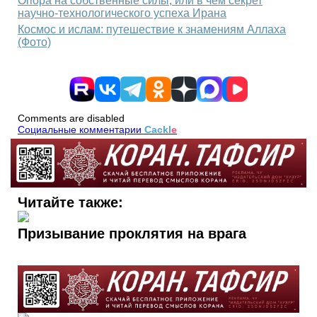
Опора на собственные силы, или в чём секрет
научно-технологического успеха Ирана
Космос и ислам: путешествие к знамениям Аллаха
(Фото)
Comments are disabled
Социальные комментарии
Cackl
e
Читайте также:
Призывание проклятия на врага