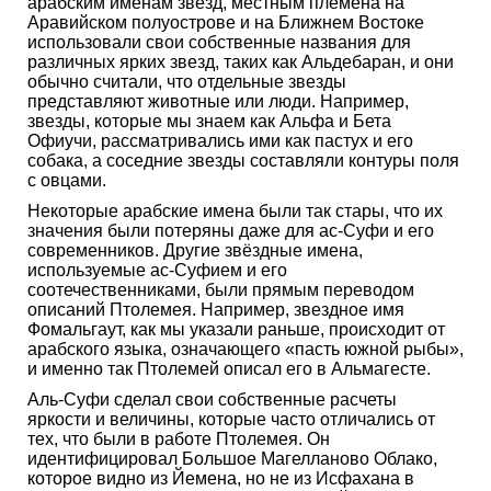
арабским именам звезд, местным племена на
Аравийском полуострове и на Ближнем Востоке
использовали свои собственные названия для
различных ярких звезд, таких как Альдебаран, и они
обычно считали, что отдельные звезды
представляют животные или люди. Например,
звезды, которые мы знаем как Альфа и Бета
Офиучи, рассматривались ими как пастух и его
собака, а соседние звезды составляли контуры поля
с овцами.
Некоторые арабские имена были так стары, что их
значения были потеряны даже для ас-Суфи и его
современников. Другие звёздные имена,
используемые ас-Суфием и его
соотечественниками, были прямым переводом
описаний Птолемея. Например, звездное имя
Фомальгаут, как мы указали раньше, происходит от
арабского языка, означающего «пасть южной рыбы»,
и именно так Птолемей описал его в Альмагесте.
Аль-Суфи сделал свои собственные расчеты
яркости и величины, которые часто отличались от
тех, что были в работе Птолемея. Он
идентифицировал Большое Магелланово Облако,
которое видно из Йемена, но не из Исфахана в