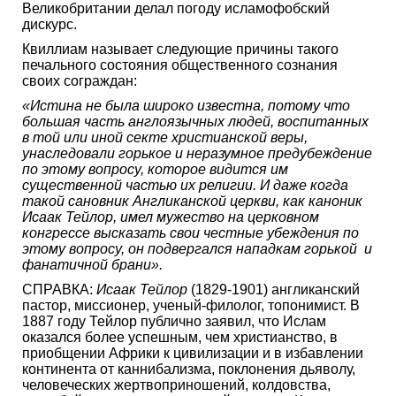
Великобритании делал погоду исламофобский
дискурс.
Квиллиам называет следующие причины такого
печального состояния общественного сознания
своих сограждан:
«Истина не была широко известна, потому что
большая часть англоязычных людей, воспитанных
в той или иной секте христианской веры,
унаследовали горькое и неразумное предубеждение
по этому вопросу, которое видится им
существенной частью их религии. И даже когда
такой сановник Англиканской церкви, как каноник
Исаак Тейлор, имел мужество на церковном
конгрессе высказать свои честные убеждения по
этому вопросу, он подвергался нападкам горькой и
фанатичной брани».
СПРАВКА:
Исаак Тейлор
(1829-1901) англиканский
пастор, миссионер, ученый-филолог, топонимист. В
1887 году Тейлор публично заявил, что Ислам
оказался более успешным, чем христианство, в
приобщении Африки к цивилизации и в избавлении
континента от каннибализма, поклонения дьяволу,
человеческих жертвоприношений, колдовства,