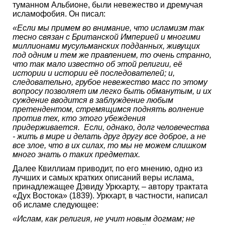
туманном Альбионе, были невежество и дремучая
исламофобия. Он писал:
«Если мы примем во внимание, что исламизм так
тесно связан с Британской Империей и многими
миллионами мусульманских подданных, живущих
под одним и тем же правлением, то очень странно,
что так мало известно об этой религии, её
истории и истории её последователей; и,
следовательно, грубое невежество масс по этому
вопросу позволяет им легко быть обманутым, и их
суждение вводится в заблуждение любым
претендентом, стремящимся поднять волнение
против тех, кто этого убеждения
придерживается. Если, однако, долг человечества
- жить в мире и делать друг другу все доброе, а не
все злое, что в их силах, то мы не можем слишком
много знать о таких предметах.
Далее Квиллиам приводит, по его мнению, одно из
лучших и самых кратких описаний веры ислама,
принадлежащее Дэвиду Уркхарту, – автору трактата
«Дух Востока» (1839). Уркхарт, в частности, написал
об исламе следующее:
«Ислам, как религия, не учит новым догмам; не