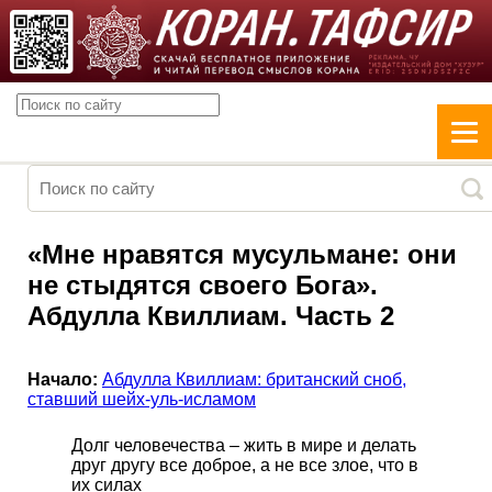
«Мне нравятся мусульмане: они
не стыдятся своего Бога».
Абдулла Квиллиам. Часть 2
Начало:
Абдулла Квиллиам: британский сноб,
ставший шейх-уль-исламом
Долг человечества – жить в мире и делать
друг другу все доброе, а не все злое, что в
их силах