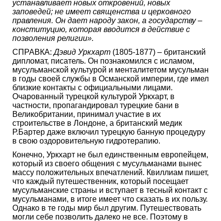
устанавливает новых откровений, новых
заповедей; не имеет священства и церковного
правления. Он дает народу закон, а государству –
конституцию, которая вводится в действие с
позволения религии».
СПРАВКА:
Дэвид Уркхарт
(1805-1877) – британский
дипломат, писатель. Он познакомился с исламом,
мусульманской культурой и менталитетом мусульман
в годы своей службы в Османской империи, где имел
близкие контакты с официальными лицами.
Очарованный турецкой культурой Уркхарт, в
частности, пропагандировал турецкие бани в
Великобритании, принимал участие в их
строительстве в Лондоне, а британский медик
Р.Бартер даже включил турецкую банную процедуру
в свою оздоровительную гидротерапию.
Конечно, Уркхарт не был единственным европейцем,
который из своего общения с мусульманами вынес
массу положительных впечатлений. Квиллиам пишет,
что каждый путешественник, который посещает
мусульманские страны и вступает в тесный контакт с
мусульманами, в итоге имеет что сказать в их пользу.
Однако в те годы мир был другим. Путешествовать
могли себе позволить далеко не все. Поэтому в