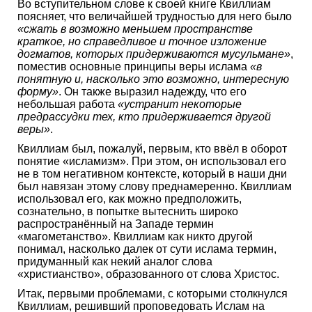
Во вступительном слове к своей книге Квиллиам
поясняет, что величайшей трудностью для него было
«сжать в возможно меньшем пространстве
краткое, но справедливое и точное изложение
догматов, которых придерживаются мусульмане»
,
поместив основные принципы веры ислама
«в
понятную и, насколько это возможно, интересную
форму»
. Он также выразил надежду, что его
небольшая работа
«устранит некоторые
предрассудки тех, кто придерживается другой
веры»
.
Квиллиам был, пожалуй, первым, кто ввёл в оборот
понятие «исламизм». При этом, он использовал его
не в том негативном контексте, который в наши дни
был навязан этому слову преднамеренно. Квиллиам
использовал его, как можно предположить,
сознательно, в попытке вытеснить широко
распространённый на Западе термин
«магометанство». Квиллиам как никто другой
понимал, насколько далек от сути ислама термин,
придуманный как некий аналог слова
«христианство», образованного от слова Христос.
Итак, первыми проблемами, с которыми столкнулся
Квиллиам, решивший проповедовать Ислам на