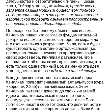
детоубийства и отвратительной гигиены. Кроме
этого, Тейлор утверждал:
«Ислам, прежде всего,
является самым мощным обществом полного
воздержания в мире; в то время как расширение
европейской торговли означает распространение
пьянства, порока и деградацию людей».
Переходя к собственному объяснению ислама
Квиллиам пишет, что согласно фундаментальной
доктрине ислама от самого сотворения мира и до
его окончательного разрушения была, есть и будет
существовать одна истинно ортодоксальная (т.е.
последовательная, неуклонно придерживающаяся
своих основ) вера. Квиллиам разъясняет, что в
основании этой веры лежит признание истины, что
есть только один истинный Бог, и именно эта идея
утверждается во фразе
«Ля иляха илля Аллаху»
.
В подтверждение истинности исламской веры
Квиллиам приводит знаменитый аят аль-Курси (сура
«Корова», 2:255) на английском языке. Этим
Квиллиам пытается донести до своих читателей
идею о том, что исламская вера в вечного,
всеведущего, всесильного и могущего все Бога
логически несёт в себе тот факт, что религия Бога и
правила жизни во все времена должны были быть