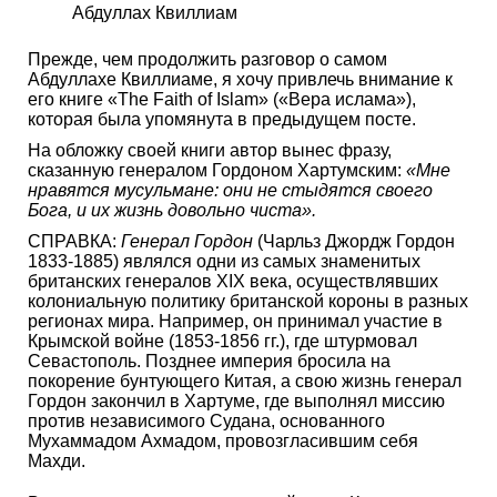
Абдуллах Квиллиам
Прежде, чем продолжить разговор о самом
Абдуллахе Квиллиаме, я хочу привлечь внимание к
его книге «The Faith of Islam» («Вера ислама»),
которая была упомянута в предыдущем посте.
На обложку своей книги автор вынес фразу,
сказанную генералом Гордоном Хартумским:
«Мне
нравятся мусульмане: они не стыдятся своего
Бога, и их жизнь довольно чиста».
СПРАВКА:
Генерал Гордон
(Чарльз Джордж Гордон
1833-1885) являлся одни из самых знаменитых
британских генералов XIX века, осуществлявших
колониальную политику британской короны в разных
регионах мира. Например, он принимал участие в
Крымской войне (1853-1856 гг.), где штурмовал
Севастополь. Позднее империя бросила на
покорение бунтующего Китая, а свою жизнь генерал
Гордон закончил в Хартуме, где выполнял миссию
против независимого Судана, основанного
Мухаммадом Ахмадом, провозгласившим себя
Махди.